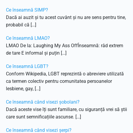
Ce înseamnă SIMP?
Dacă ai auzit și tu acest cuvânt și nu are sens pentru tine,
probabil că […]
Ce înseamnă LMAO?
LMAO De la: Laughing My Ass OffÎnseamnă: râd extrem
de tare E informal și puțin […]
Ce înseamnă LGBT?
Conform Wikipedia, LGBT reprezintă o abreviere utilizată
ca termen colectiv pentru comunitatea persoanelor
lesbiene, gay, […]
Ce înseamnă când visezi șobolani?
Dacă aceste vise îți sunt familiare, cu siguranță vrei să știi
care sunt semnificațiile ascunse. […]
Ce înseamnă când visezi șerpi?