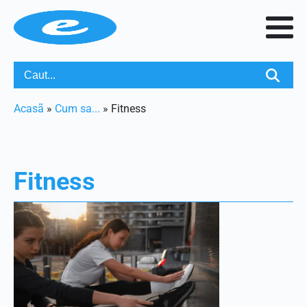
Acasã
»
Cum sa...
»
Fitness
Fitness