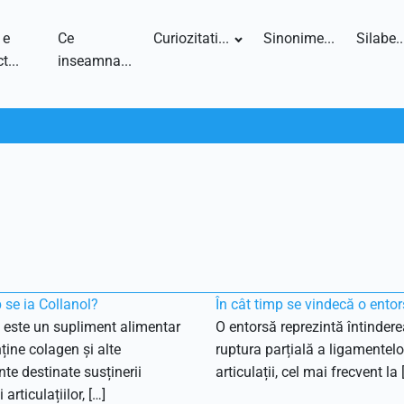
 e
Ce
Curiozitati...
Sinonime...
Silabe..
t...
inseamna...
 se ia Collanol?
În cât timp se vindecă o ento
 este un supliment alimentar
O entorsă reprezintă întinder
ține colagen și alte
ruptura parțială a ligamentelo
nte destinate susținerii
articulații, cel mai frecvent la 
 articulațiilor, […]