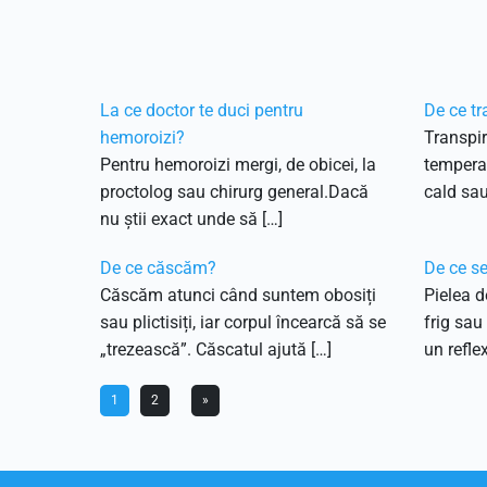
La ce doctor te duci pentru
De ce t
hemoroizi?
Transpir
Pentru hemoroizi mergi, de obicei, la
temperat
proctolog sau chirurg general.Dacă
cald sau
nu știi exact unde să […]
De ce căscăm?
De ce se
Căscăm atunci când suntem obosiți
Pielea d
sau plictisiți, iar corpul încearcă să se
frig sau
„trezească”. Căscatul ajută […]
un reflex
1
2
»