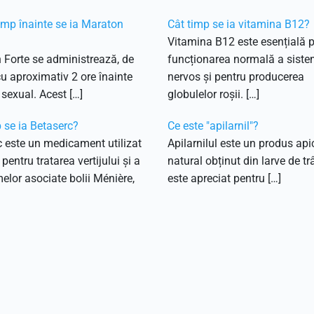
imp înainte se ia Maraton
Cât timp se ia vitamina B12?
Vitamina B12 este esențială 
 Forte se administrează, de
funcționarea normală a siste
cu aproximativ 2 ore înainte
nervos și pentru producerea
 sexual. Acest […]
globulelor roșii. […]
 se ia Betaserc?
Ce este "apilarnil"?
 este un medicament utilizat
Apilarnilul este un produs api
pentru tratarea vertijului și a
natural obținut din larve de tr
lor asociate bolii Ménière,
este apreciat pentru […]