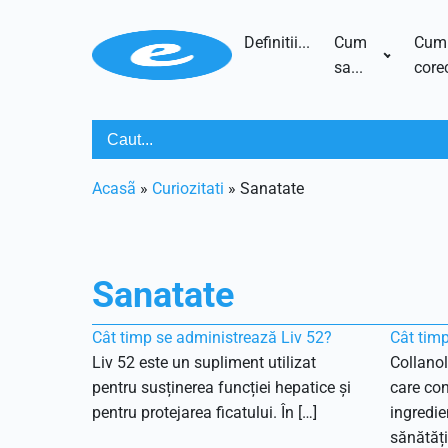
Definitii...
Cum
Cum
sa...
corec
Acasã
»
Curiozitati
»
Sanatate
Sanatate
Cât timp se administrează Liv 52?
Cât timp
Liv 52 este un supliment utilizat
Collanol
pentru susținerea funcției hepatice și
care con
pentru protejarea ficatului. În […]
ingredie
sănătății