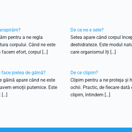
ranspirăm?
De ce ne e sete?
ăm pentru a ne regla
Setea apare când corpul înce
ura corpului. Când ne este
deshidrateze. Este modul natu
 facem efort, corpul […]
care organismul îți […]
 face pielea de găină?
De ce clipim?
e găină apare când ne este
Clipim pentru a ne proteja și 
 avem emoții puternice. Este
ochii. Practic, de fiecare dată
 […]
clipim, întindem […]