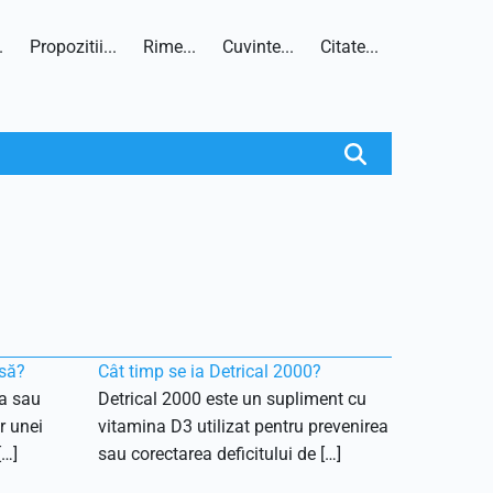
.
Propozitii...
Rime...
Cuvinte...
Citate...
rsă?
Cât timp se ia Detrical 2000?
ea sau
Detrical 2000 este un supliment cu
r unei
vitamina D3 utilizat pentru prevenirea
[…]
sau corectarea deficitului de […]