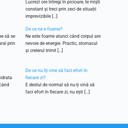
Lucrezi ore întregi în picioare, te miști
constant și treci prin zeci de situații
imprevizibile […]
De ce ne e foame?
pe să se
Ne este foame atunci când corpul are
ral prin
nevoie de energie. Practic, stomacul
și creierul trimit […]
De ce nu îți vine să faci efort în
hidrata
fiecare zi?
 când
E destul de normal să nu-ți vină să
faci efort în fiecare zi, nu ești […]