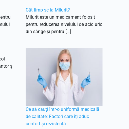
Cât timp se ia Milurit?
pentru
Milurit este un medicament folosit
mului
pentru reducerea nivelului de acid uric
din sânge și pentru […]
col
ântor și
Ce să cauți într-o uniformă medicală
de calitate: Factori care îți aduc
confort și rezistență