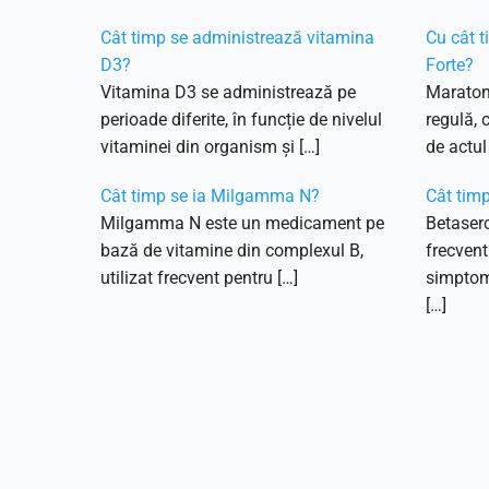
Cât timp se administrează vitamina
Cu cât t
D3?
Forte?
Vitamina D3 se administrează pe
Maraton
perioade diferite, în funcție de nivelul
regulă, 
vitaminei din organism și […]
de actul
Cât timp se ia Milgamma N?
Cât timp
Milgamma N este un medicament pe
Betaserc
bază de vitamine din complexul B,
frecvent 
utilizat frecvent pentru […]
simptome
[…]