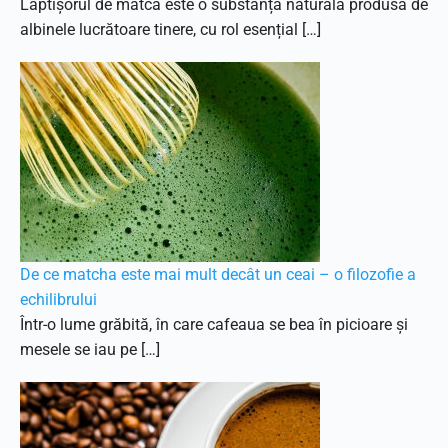
Lăptișorul de matcă este o substanță naturală produsă de
albinele lucrătoare tinere, cu rol esențial […]
De ce matcha este mai mult decât un ceai – o filozofie a
echilibrului
Într-o lume grăbită, în care cafeaua se bea în picioare și
mesele se iau pe […]