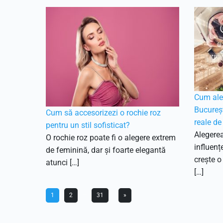
Cum aleg
Bucureșt
Cum să accesorizezi o rochie roz
reale de
pentru un stil sofisticat?
Alegere
O rochie roz poate fi o alegere extrem
influenț
de feminină, dar și foarte elegantă
crește o
atunci […]
[…]
…
1
2
31
»