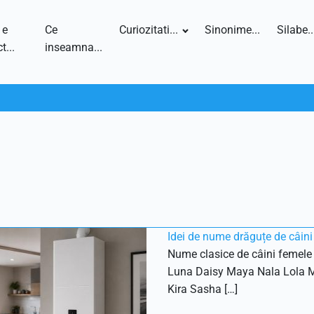
 e
Ce
Curiozitati...
Sinonime...
Silabe..
t...
inseamna...
Idei de nume drăguțe de câini
Nume clasice de câini femele 
Luna Daisy Maya Nala Lola 
Kira Sasha […]