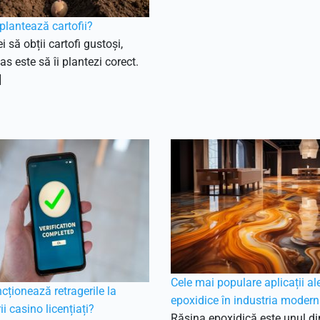
lantează cartofii?
i să obții cartofi gustoși,
as este să îi plantezi corect.
]
Cele mai populare aplicații ale
ționează retragerile la
epoxidice în industria moder
ii casino licențiați?
Rășina epoxidică este unul di