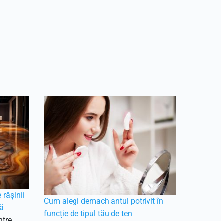
 rășinii
Cum alegi demachiantul potrivit în
nă
funcție de tipul tău de ten
ntre