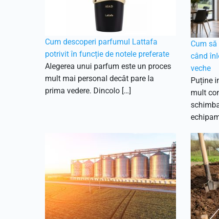
Cum descoperi parfumul Lattafa
Cum să f
potrivit în funcție de notele preferate
când înl
Alegerea unui parfum este un proces
veche
mult mai personal decât pare la
Puține i
prima vedere. Dincolo […]
mult con
schimbar
echipam