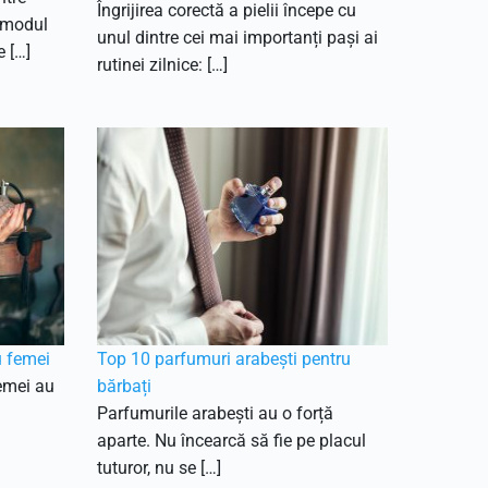
Îngrijirea corectă a pielii începe cu
 modul
unul dintre cei mai importanți pași ai
e […]
rutinei zilnice: […]
u femei
Top 10 parfumuri arabești pentru
emei au
bărbați
Parfumurile arabești au o forță
aparte. Nu încearcă să fie pe placul
tuturor, nu se […]