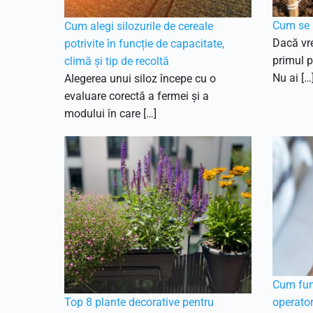
Cum se p
Cum alegi silozurile de cereale
Dacă vre
potrivite în funcție de capacitate,
primul p
climă și tip de recoltă
Nu ai […
Alegerea unui siloz începe cu o
evaluare corectă a fermei și a
modului în care […]
Cum func
Top 8 plante decorative pentru
operator