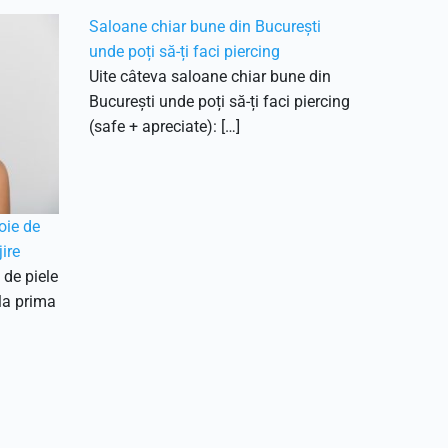
Saloane chiar bune din București
unde poți să-ți faci piercing
Uite câteva saloane chiar bune din
București unde poți să-ți faci piercing
(safe + apreciate): […]
oie de
ire
 de piele
 la prima