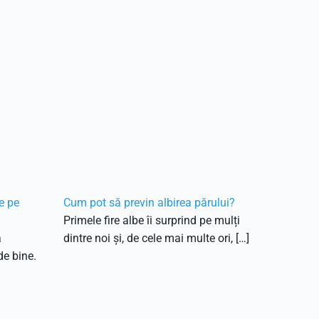
e pe
Cum pot să previn albirea părului?
Primele fire albe îi surprind pe mulți
ă
dintre noi și, de cele mai multe ori, […]
de bine.