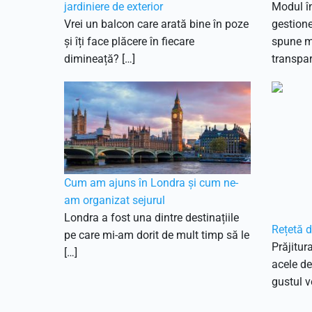
jardiniere de exterior
Modul în
Vrei un balcon care arată bine în poze
gestione
și îți face plăcere în fiecare
spune mu
dimineață? […]
transpar
Cum am ajuns în Londra și cum ne-
am organizat sejurul
Londra a fost una dintre destinațiile
Rețetă d
pe care mi-am dorit de mult timp să le
Prăjitur
[…]
acele de
gustul ve