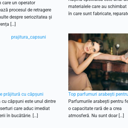
 care un operator
materialele care au schimbat
ază procesul de retragere
în care sunt fabricate, reparat
lte despre seriozitatea și
ența […]
e prăjitură cu căpșuni
Top parfumuri arabești pentr
a cu căpșuni este unul dintre
Parfumurile arabești pentru f
serturi care aduc imediat
o capacitate rară de a crea
rii în bucătărie. […]
atmosferă. Nu sunt doar […]