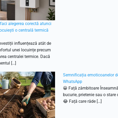
aci alegerea corectă atunci
ocuiești o centrală termică
nvestiții influențează atât de
fortul unei locuințe precum
ea centralei termice. Dacă
entul […]
Semnificația emoticoanelor d
WhatsApp
😀 Față zâmbitoare Înseamn
bucurie, prietenie sau o stare 
😂 Față care râde […]