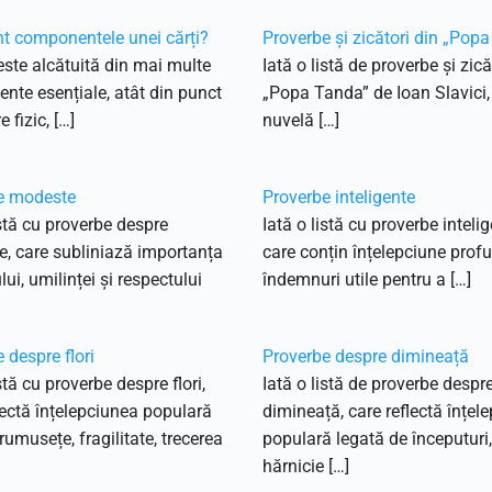
t componentele unei cărți?
Proverbe și zicători din „Pop
este alcătuită din mai multe
Iată o listă de proverbe și zică
te esențiale, atât din punct
„Popa Tanda” de Ioan Slavici,
 fizic, […]
nuvelă […]
e modeste
Proverbe inteligente
istă cu proverbe despre
Iată o listă cu proverbe intelig
, care subliniază importanța
care conțin înțelepciune prof
lui, umilinței și respectului
îndemnuri utile pentru a […]
 despre flori
Proverbe despre dimineață
stă cu proverbe despre flori,
Iată o listă de proverbe despr
lectă înțelepciunea populară
dimineață, care reflectă înțel
rumusețe, fragilitate, trecerea
populară legată de începuturi,
hărnicie […]