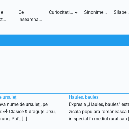
 e
Ce
Curiozitati...
Sinonime...
Silabe..
t...
inseamna...
 ursuleți
Haules, baules
eva nume de ursuleți, pe
Expresia „Haules, baules” est
i: 🧸 Clasice & drăguțe Ursu,
zicală populară românească f
runo, Pufi, […]
în special în mediul rural sau 