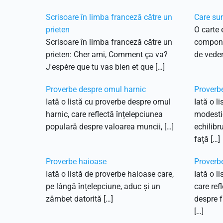
Scrisoare în limba franceză către un
Care sun
prieten
O carte 
Scrisoare în limba franceză către un
componen
prieten: Cher ami, Comment ça va?
de vedere
J'espère que tu vas bien et que […]
Proverbe despre omul harnic
Proverb
Iată o listă cu proverbe despre omul
Iată o l
harnic, care reflectă înțelepciunea
modestie
populară despre valoarea muncii, […]
echilibru
față […]
Proverbe haioase
Proverbe
Iată o listă de proverbe haioase care,
Iată o li
pe lângă înțelepciune, aduc și un
care ref
zâmbet datorită […]
despre f
[…]