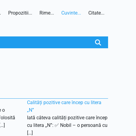
.
Propozitii...
Rime...
Cuvinte...
Citate...
Calități pozitive care încep cu litera
e o
„N”
olosită
Iată câteva calități pozitive care încep
[…]
cu litera „N”: ✅ Nobil – o persoană cu
[…]