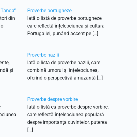
a Tanda”
Proverbe portugheze
tori din
Iată o listă de proverbe portugheze
 o
care reflectă înțelepciunea și cultura
Portugaliei, punând accent pe […]
Proverbe hazlii
ente,
Iată o listă de proverbe hazlii, care
undă și
combină umorul și înțelepciunea,
oferind o perspectivă amuzantă […]
Proverbe despre vorbire
e
Iată o listă cu proverbe despre vorbire,
epciunea
care reflectă înțelepciunea populară
despre importanța cuvintelor, puterea
[…]