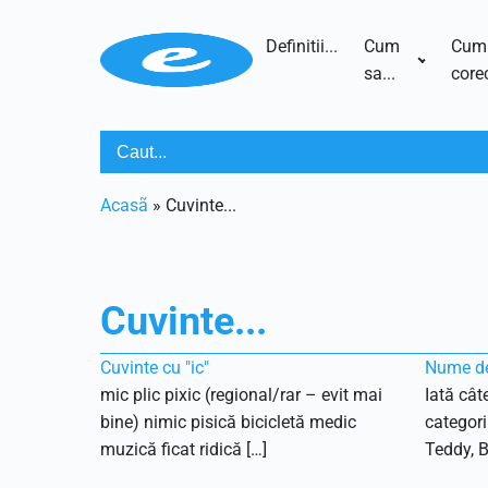
Definitii...
Cum
Cum
sa...
corec
Acasã
»
Cuvinte...
Cuvinte...
Cuvinte cu "ic"
Nume de
mic plic pixic (regional/rar – evit mai
Iată cât
bine) nimic pisică bicicletă medic
categori
muzică ficat ridică […]
Teddy, B