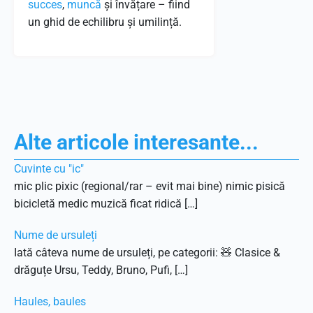
succes
,
muncă
și învățare – fiind
un ghid de echilibru și umilință.
Alte articole interesante...
Cuvinte cu "ic"
mic plic pixic (regional/rar – evit mai bine) nimic pisică
bicicletă medic muzică ficat ridică […]
Nume de ursuleți
Iată câteva nume de ursuleți, pe categorii: 🧸 Clasice &
drăguțe Ursu, Teddy, Bruno, Pufi, […]
Haules, baules