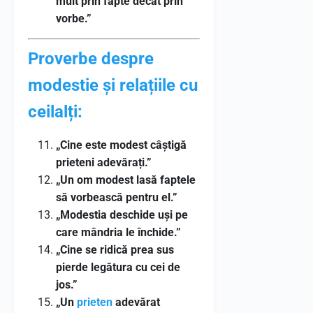
mult prin fapte decât prin
vorbe.”
Proverbe despre
modestie și relațiile cu
ceilalți:
„Cine este modest câștigă
prieteni adevărați.”
„Un om modest lasă faptele
să vorbească pentru el.”
„Modestia deschide uși pe
care mândria le închide.”
„Cine se ridică prea sus
pierde legătura cu cei de
jos.”
„Un
prieten
adevărat