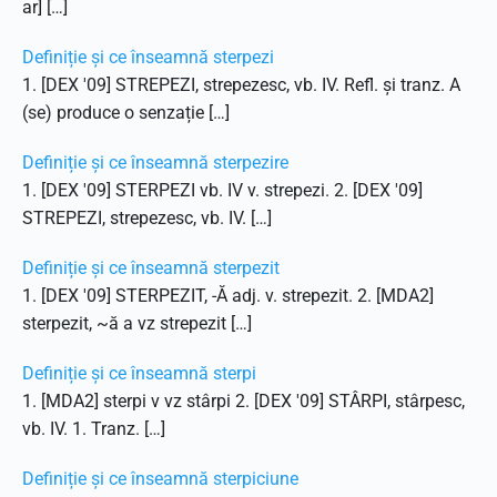
ar] […]
Definiție și ce înseamnă sterpezi
1. [DEX '09] STREPEZI, strepezesc, vb. IV. Refl. și tranz. A
(se) produce o senzație […]
Definiție și ce înseamnă sterpezire
1. [DEX '09] STERPEZI vb. IV v. strepezi. 2. [DEX '09]
STREPEZI, strepezesc, vb. IV. […]
Definiție și ce înseamnă sterpezit
1. [DEX '09] STERPEZIT, -Ă adj. v. strepezit. 2. [MDA2]
sterpezit, ~ă a vz strepezit […]
Definiție și ce înseamnă sterpi
1. [MDA2] sterpi v vz stârpi 2. [DEX '09] STÂRPI, stârpesc,
vb. IV. 1. Tranz. […]
Definiție și ce înseamnă sterpiciune