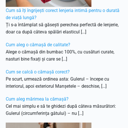
Cum să îți îngrijești corect lenjeria intimă pentru o durată
de viață lungă?
Ți s-a întâmplat să găsești perechea perfectă de lenjerie,
doar ca după câteva spălări elasticul […]
Cum aleg o cămașă de calitate?
Alege o cămașă din bumbac 100%, cu cusături curate,
nasturi bine fixați și care se […]
Cum se calcă o cămașă corect?
Pe scurt, urmează ordinea asta: Gulerul – începe cu
interiorul, apoi exteriorul Manșetele – deschise, […]
Cum aleg mărimea la cămașă?
Cel mai simplu e să te ghidezi după câteva măsurători:
Gulerul (circumferința gâtului) – nu […]