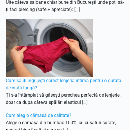
Uite câteva saloane chiar bune din București unde poți să-
ți faci piercing (safe + apreciate): […]
Cum să îți îngrijești corect lenjeria intimă pentru o durată
de viață lungă?
Ți s-a întâmplat să găsești perechea perfectă de lenjerie,
doar ca după câteva spălări elasticul […]
Cum aleg o cămașă de calitate?
Alege o cămașă din bumbac 100%, cu cusături curate,
nasturi bine fixați și care se […]