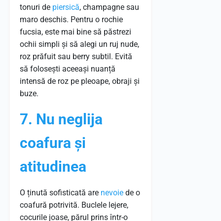
tonuri de
piersică
, champagne sau
maro deschis. Pentru o rochie
fucsia, este mai bine să păstrezi
ochii simpli și să alegi un ruj nude,
roz prăfuit sau berry subtil. Evită
să folosești aceeași nuanță
intensă de roz pe pleoape, obraji și
buze.
7. Nu neglija
coafura și
atitudinea
O ținută sofisticată are
nevoie
de o
coafură potrivită. Buclele lejere,
cocurile joase, părul prins într-o