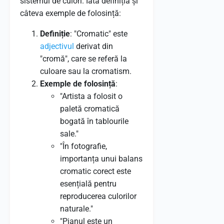
sistemul de culori. Iată definiția și
câteva exemple de folosință:
Definiție
: "Cromatic" este
adjectivul
derivat din
"cromă", care se referă la
culoare sau la cromatism.
Exemple de folosință
:
"Artista a folosit o
paletă cromatică
bogată în tablourile
sale."
"În fotografie,
importanța unui balans
cromatic corect este
esențială pentru
reproducerea culorilor
naturale."
"Pianul este un