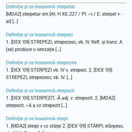
Definiție și ce înseamnă sterpetar
[MDA2] sterpetar sm [At: H XII, 227 / Pl: ~i / E: sterpet + -
ar] […]
Definiție și ce înseamnă sterpezi
1. [DEX '09] STREPEZI, strepezesc, vb. IV. Refl. și tranz. A
(se) produce o senzație […]
Definiție și ce înseamnă sterpezire
1. [DEX '09] STERPEZI vb. IV v. strepezi. 2. [DEX '09]
STREPEZI, strepezesc, vb. IV. […]
Definiție și ce înseamnă sterpezit
1. [DEX '09] STERPEZIT, -Ă adj. v. strepezit. 2. [MDA2]
sterpezit, ~ă a vz strepezit […]
Definiție și ce înseamnă sterpi
1. [MDA2] sterpi v vz stârpi 2. [DEX '09] STÂRPI, stârpesc,