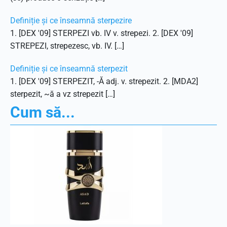
Definiție și ce înseamnă sterpezire
1. [DEX '09] STERPEZI vb. IV v. strepezi. 2. [DEX '09]
STREPEZI, strepezesc, vb. IV. […]
Definiție și ce înseamnă sterpezit
1. [DEX '09] STERPEZIT, -Ă adj. v. strepezit. 2. [MDA2]
sterpezit, ~ă a vz strepezit […]
Cum să...