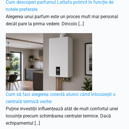
Cum descoperi parfumul Lattafa potrivit în funcție de
notele preferate
Alegerea unui parfum este un proces mult mai personal
decât pare la prima vedere. Dincolo […]
Cum să faci alegerea corectă atunci când înlocuiești o
centrală termică veche
Puține investiții influențează atât de mult confortul unei
locuințe precum schimbarea centralei termice. Dacă
echipamentul […]