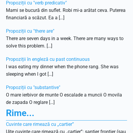
Propoziții cu "verb predicativ"
Mami se bucură din suflet. Robi mi-a arătat ceva. Puterea
financiară a scăzut. Ea a […]
Propoziții cu "there are"
There are seven days in a week. There are many ways to
solve this problem. […]
Propoziții în engleză cu past continuous
I was eating my dinner when the phone rang. She was
sleeping when I got […]
Propoziții cu "substantive"
O mare ierbivor de munte O escalade a muncii O movila
de zapada O reglare […]
Rime...
Cuvinte care rimează cu „cartier”
Uite cuvinte care rimează cu „cartier”: șantier frontier (sau