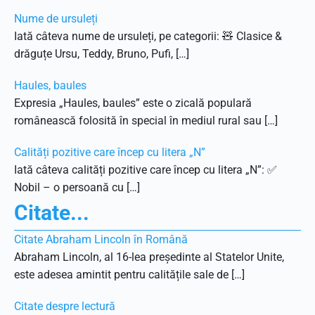
Nume de ursuleți
Iată câteva nume de ursuleți, pe categorii: 🧸 Clasice &
drăguțe Ursu, Teddy, Bruno, Pufi, […]
Haules, baules
Expresia „Haules, baules” este o zicală populară
românească folosită în special în mediul rural sau […]
Calități pozitive care încep cu litera „N”
Iată câteva calități pozitive care încep cu litera „N”: ✅
Nobil – o persoană cu […]
Citate...
Citate Abraham Lincoln în Română
Abraham Lincoln, al 16-lea președinte al Statelor Unite,
este adesea amintit pentru calitățile sale de […]
Citate despre lectură