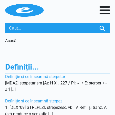
Acasã
Definiții...
Definiție și ce înseamnă sterpetar
[MDA2] sterpetar sm [At: H XII, 227 / Pl: ~i / E: sterpet + -
ar] […]
Definiție și ce înseamnă sterpezi
1. [DEX '09] STREPEZI, strepezesc, vb. IV. Refl. și tranz. A
(se) produce o senzație […]