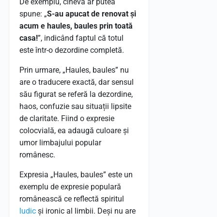
De exemplu, cineva ar putea
spune: „
S-au apucat de renovat și
acum e haules, baules prin toată
casa!
”, indicând faptul că totul
este într-o dezordine completă.
Prin urmare, „Haules, baules” nu
are o traducere exactă, dar sensul
său figurat se referă la dezordine,
haos, confuzie sau situații lipsite
de claritate. Fiind o expresie
colocvială, ea adaugă culoare și
umor limbajului popular
românesc.
Expresia „Haules, baules” este un
exemplu de expresie populară
românească ce reflectă spiritul
ludic
și ironic al limbii. Deși nu are