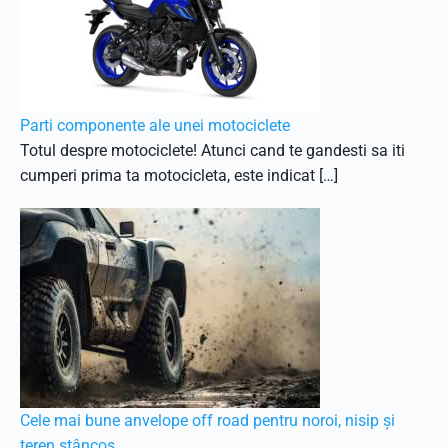
Parti componente ale unei motociclete
Totul despre motociclete! Atunci cand te gandesti sa iti
cumperi prima ta motocicleta, este indicat […]
Cele mai bune anvelope off road pentru noroi, nisip și
teren stâncos