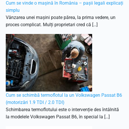
Cum se vinde o mașină în România – pașii legali explicați
simplu
Vânzarea unei mașini poate părea, la prima vedere, un
proces complicat. Mulți proprietari cred că […]
Cum se schimbă termoflotul la un Volkswagen Passat B6
(motorizări 1.9 TDI / 2.0 TDI)
Schimbarea termoflotului este o intervenție des întâlnită
la modelele Volkswagen Passat B6, în special la […]