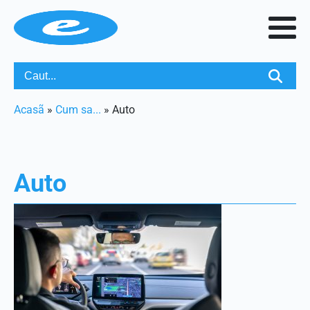
Acasã
»
Cum sa...
»
Auto
Auto