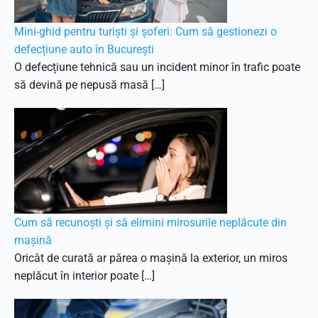
Mini-ghid pentru turiști și șoferi: Cum să gestionezi o
defecțiune auto în București
O defecțiune tehnică sau un incident minor în trafic poate
să devină pe nepusă masă […]
Cum să recunoști și să elimini mirosurile neplăcute din
mașină
Oricât de curată ar părea o mașină la exterior, un miros
neplăcut în interior poate […]