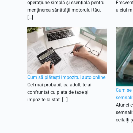
operațiune simplă și esențială pentru
Frecvenț
menținerea sănătății motorului tău.
uleiul ma
[…]
Cum să plătești impozitul auto online
Cel mai probabil, ca adult, te-ai
Cum se p
confruntat cu plata de taxe și
semnali
impozite la stat. […]
Atunci c
semnaliz
ceilalți 