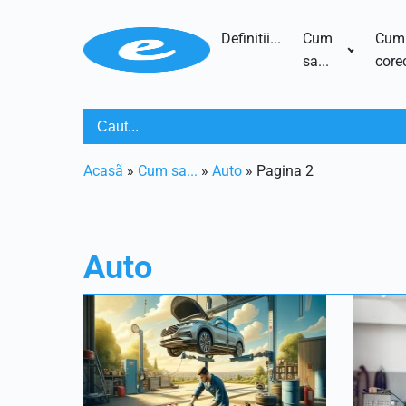
Definitii...
Cum
Cum
sa...
corec
Acasã
»
Cum sa...
»
Auto
»
Pagina 2
Auto