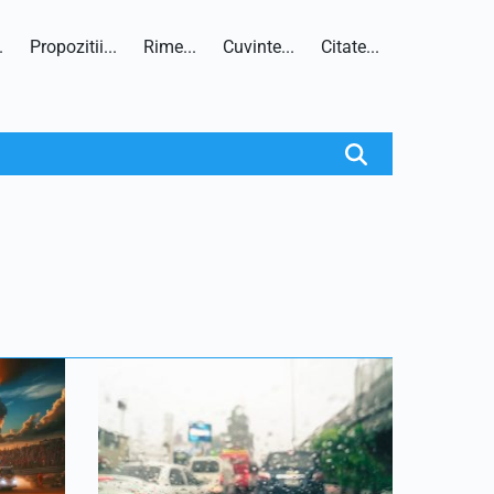
.
Propozitii...
Rime...
Cuvinte...
Citate...