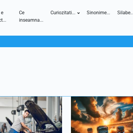
 e
Ce
Curiozitati...
Sinonime...
Silabe..
t...
inseamna...