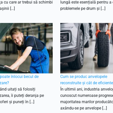
a cu care ar trebui să schimbi
lungă este esențială pentru a 
șinii […]
problemele pe drum și […]
oate înlocui becul de
Cum se produc anvelopele
zare?
reconstruite și cât de eficient
ând uitați să folosiți
În ultimii ani, industria anvel
area, îi puteți deranja pe
cunoscut numeroase progrese
șoferi și puneți în […]
majoritatea marilor producăto
axându-se pe anvelope […]