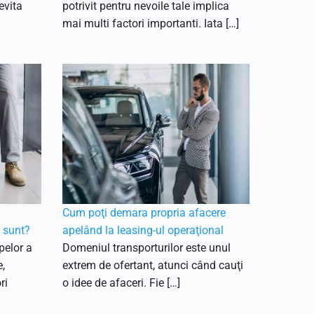
evita
potrivit pentru nevoile tale implica
mai multi factori importanti. Iata […]
Cum poţi demara propria afacere
e sunt?
apelând la leasing-ul operaţional
opelor a
Domeniul transporturilor este unul
,
extrem de ofertant, atunci când cauţi
ri
o idee de afaceri. Fie […]