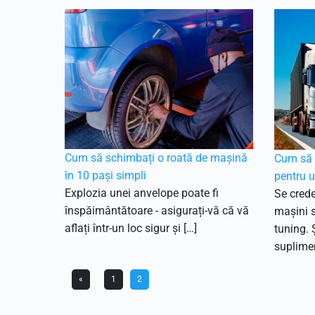
Cum să schimbați o roată de mașină
Cum să a
în 10 pași simpli
pentru 
Explozia unei anvelope poate fi
Se crede
înspăimântătoare - asigurați-vă că vă
mașini 
aflați într-un loc sigur și […]
tuning. 
suplimen
«
1
2