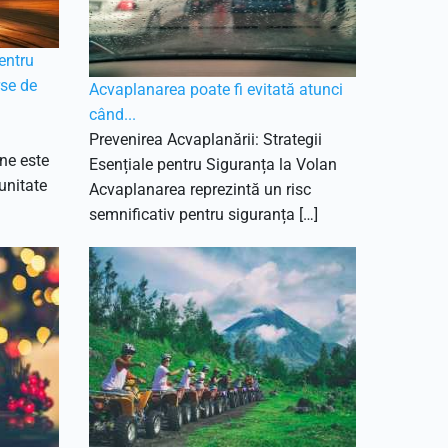
entru
se de
Acvaplanarea poate fi evitată atunci
când...
Prevenirea Acvaplanării: Strategii
ne este
Esențiale pentru Siguranța la Volan
unitate
Acvaplanarea reprezintă un risc
semnificativ pentru siguranța […]