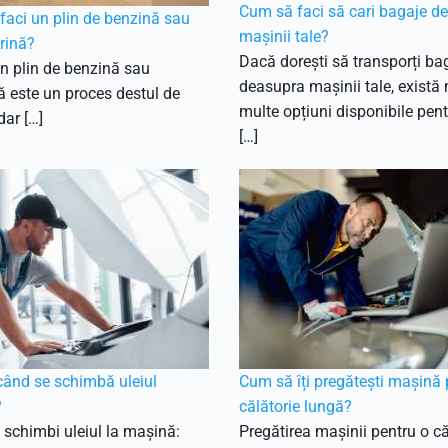
Cum să faci să cari bagaje d
aci un plin de benzină sau
mașinii tale?
rină?
Dacă dorești să transporți ba
n plin de benzină sau
deasupra mașinii tale, există
 este un proces destul de
multe opțiuni disponibile pent
dar […]
[…]
când se schimbă uleiul
Cum să îți pregătești mașină 
?
călătorie lungă?
schimbi uleiul la mașină:
Pregătirea mașinii pentru o că