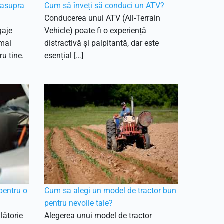
easupra
Cum să înveți să conduci un ATV?
Conducerea unui ATV (All-Terrain
gaje
Vehicle) poate fi o experiență
 mai
distractivă și palpitantă, dar este
ru tine.
esențial […]
pentru o
Cum sa alegi un model de tractor bun
pentru nevoile tale?
lătorie
Alegerea unui model de tractor