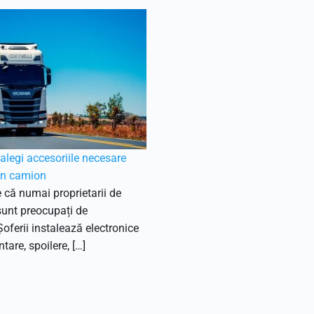
legi accesoriile necesare
un camion
 că numai proprietarii de
sunt preocupați de
Șoferii instalează electronice
tare, spoilere, […]