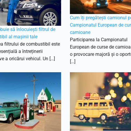
Cum îți pregătești camionul p
Campionatul European de cur
uie să înlocuiești filtrul de
camioane
bil al mașinii tale
Participarea la Campionatul
ea filtrului de combustibil este
European de curse de camioa
sențială a întreținerii
o provocare majoră și o oport
ve a oricărui vehicul. Un […]
[…]