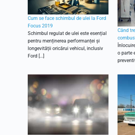
Cum se face schimbul de ulei la Ford
Focus 2019
Când treb
Schimbul regulat de ulei este esențial
combusti
pentru menținerea performanței și
Înlocuir
longevității oricărui vehicul, inclusiv
o parte e
Ford […]
preventi