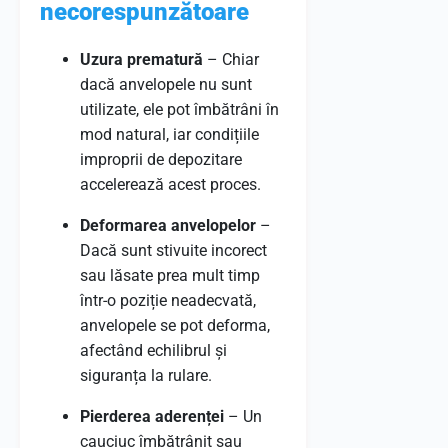
necorespunzătoare
Uzura prematură
– Chiar
dacă anvelopele nu sunt
utilizate, ele pot îmbătrâni în
mod natural, iar condițiile
improprii de depozitare
accelerează acest proces.
Deformarea anvelopelor
–
Dacă sunt stivuite incorect
sau lăsate prea mult timp
într-o poziție neadecvată,
anvelopele se pot deforma,
afectând echilibrul și
siguranța la rulare.
Pierderea aderenței
– Un
cauciuc îmbătrânit sau