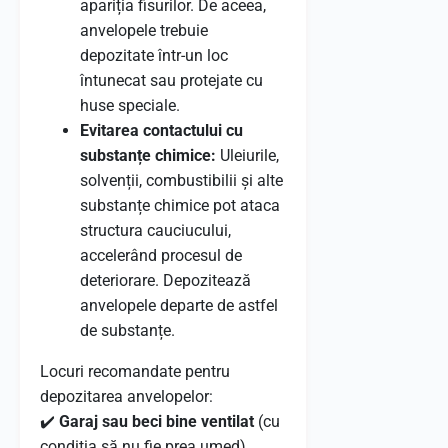
apariția fisurilor. De aceea,
anvelopele trebuie
depozitate într-un loc
întunecat sau protejate cu
huse speciale.
Evitarea contactului cu
substanțe chimice:
Uleiurile,
solvenții, combustibilii și alte
substanțe chimice pot ataca
structura cauciucului,
accelerând procesul de
deteriorare. Depozitează
anvelopele departe de astfel
de substanțe.
Locuri recomandate pentru
depozitarea anvelopelor:
✔️
Garaj sau beci bine ventilat
(cu
condiția să nu fie prea umed)