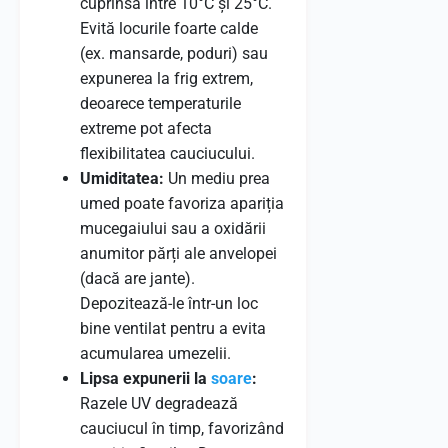
cuprinsă între 10°C și 25°C.
Evită locurile foarte calde
(ex. mansarde, poduri) sau
expunerea la frig extrem,
deoarece temperaturile
extreme pot afecta
flexibilitatea cauciucului.
Umiditatea:
Un mediu prea
umed poate favoriza apariția
mucegaiului sau a oxidării
anumitor părți ale anvelopei
(dacă are jante).
Depozitează-le într-un loc
bine ventilat pentru a evita
acumularea umezelii.
Lipsa expunerii la
soare
:
Razele UV degradează
cauciucul în timp, favorizând