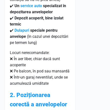
✔️
Un
service auto
specializat în
depozitarea anvelopelor
✔️
Depozit acoperit, bine izolat
termic
✔️
Dulapuri
speciale pentru
anvelope
(în cazul unei depozitări
pe termen lung)
Locuri nerecomandate:
❌ În aer liber, chiar dacă sunt
acoperite
❌ Pe balcon, în pod sau mansardă
❌ Într-un garaj neventilat, unde se
acumulează umiditate
2. Poziționarea
corectă a anvelopelor