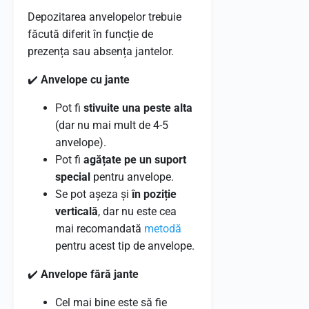
Depozitarea anvelopelor trebuie
făcută diferit în funcție de
prezența sau absența jantelor.
✔️
Anvelope cu jante
Pot fi
stivuite una peste alta
(dar nu mai mult de 4-5
anvelope).
Pot fi
agățate pe un suport
special
pentru anvelope.
Se pot așeza și
în poziție
verticală
, dar nu este cea
mai recomandată
metodă
pentru acest tip de anvelope.
✔️
Anvelope fără jante
Cel mai bine este să fie