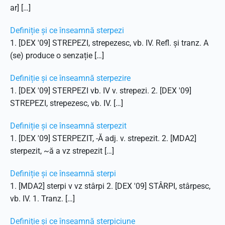
ar] […]
Definiție și ce înseamnă sterpezi
1. [DEX '09] STREPEZI, strepezesc, vb. IV. Refl. și tranz. A
(se) produce o senzație […]
Definiție și ce înseamnă sterpezire
1. [DEX '09] STERPEZI vb. IV v. strepezi. 2. [DEX '09]
STREPEZI, strepezesc, vb. IV. […]
Definiție și ce înseamnă sterpezit
1. [DEX '09] STERPEZIT, -Ă adj. v. strepezit. 2. [MDA2]
sterpezit, ~ă a vz strepezit […]
Definiție și ce înseamnă sterpi
1. [MDA2] sterpi v vz stârpi 2. [DEX '09] STÂRPI, stârpesc,
vb. IV. 1. Tranz. […]
Definiție și ce înseamnă sterpiciune