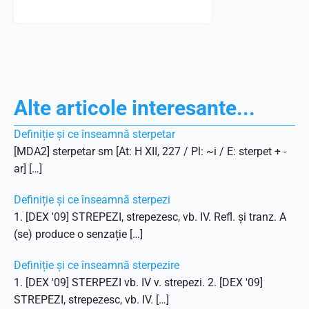
Alte articole interesante...
Definiție și ce înseamnă sterpetar
[MDA2] sterpetar sm [At: H XII, 227 / Pl: ~i / E: sterpet + -
ar] […]
Definiție și ce înseamnă sterpezi
1. [DEX '09] STREPEZI, strepezesc, vb. IV. Refl. și tranz. A
(se) produce o senzație […]
Definiție și ce înseamnă sterpezire
1. [DEX '09] STERPEZI vb. IV v. strepezi. 2. [DEX '09]
STREPEZI, strepezesc, vb. IV. […]