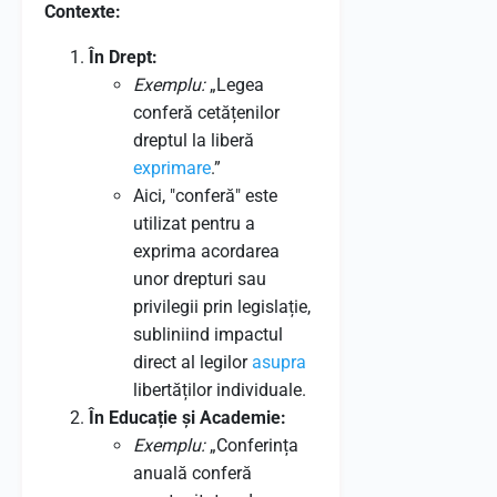
Contexte:
În Drept:
Exemplu:
„Legea
conferă cetățenilor
dreptul la liberă
exprimare
.”
Aici, "conferă" este
utilizat pentru a
exprima acordarea
unor drepturi sau
privilegii prin legislație,
subliniind impactul
direct al legilor
asupra
libertăților individuale.
În Educație și Academie:
Exemplu:
„Conferința
anuală conferă