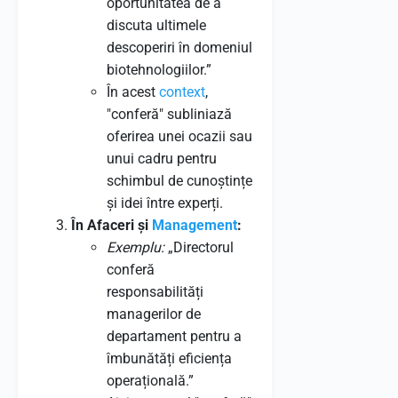
oportunitatea de a
discuta ultimele
descoperiri în domeniul
biotehnologiilor.”
În acest
context
,
"conferă" subliniază
oferirea unei ocazii sau
unui cadru pentru
schimbul de cunoștințe
și idei între experți.
În Afaceri și
Management
:
Exemplu:
„Directorul
conferă
responsabilități
managerilor de
departament pentru a
îmbunătăți eficiența
operațională.”