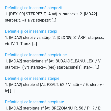
Definiție și ce înseamnă sterpezit
1. [DEX '09] STERPEZIT, -Ă adj. v. strepezit. 2. [MDA2]
sterpezit, ~ă a vz strepezit […]
Definiție și ce înseamnă sterpi
1. [MDA2] sterpi v vz stârpi 2. [DEX '09] STÂRPI, stârpesc,
vb. IV. 1. Tranz. […]
Definiție și ce înseamnă sterpiciune
1. [MDA2] sterpăciune sf [At: BUDAI-DELEANU, LEX. / V:
stârpici~, (îvr) stărpici~, (reg) stărpăciune[1], stăr~, […]
Definiție și ce înseamnă sterpie
1. [MDA2] sterpie sf [At: PSALT. 62 / V: stâr~ / E: sterp + -
ie] […]
Definiție și ce înseamnă sterpitate
1. [MDA2] sterpitate sf [At: BREZOIANU, R. 56 / Pl: ? / E: