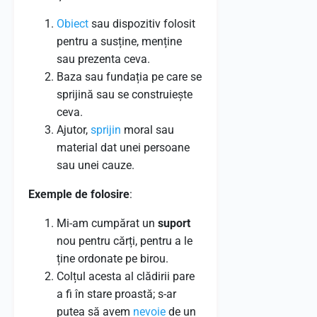
Obiect
sau dispozitiv folosit
pentru a susține, menține
sau prezenta ceva.
Baza sau fundația pe care se
sprijină sau se construiește
ceva.
Ajutor,
sprijin
moral sau
material dat unei persoane
sau unei cauze.
Exemple de folosire
:
Mi-am cumpărat un
suport
nou pentru cărți, pentru a le
ține ordonate pe birou.
Colțul acesta al clădirii pare
a fi în stare proastă; s-ar
putea să avem
nevoie
de un