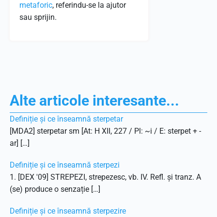
metaforic
, referindu-se la ajutor
sau sprijin.
Alte articole interesante...
Definiție și ce înseamnă sterpetar
[MDA2] sterpetar sm [At: H XII, 227 / Pl: ~i / E: sterpet + -
ar] […]
Definiție și ce înseamnă sterpezi
1. [DEX '09] STREPEZI, strepezesc, vb. IV. Refl. și tranz. A
(se) produce o senzație […]
Definiție și ce înseamnă sterpezire