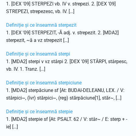
1. [DEX '09] STERPEZI vb. IV v. strepezi. 2. [DEX '09]
STREPEZI, strepezesc, vb. IV. […]
Definiție și ce înseamnă sterpezit
1. [DEX '09] STERPEZIT, -Ă adj. v. strepezit. 2. [MDA2]
sterpezit, ~ă a vz strepezit […]
Definiție și ce înseamnă sterpi
1. [MDA2] sterpi v vz stârpi 2. [DEX '09] STÂRPI, stârpesc,
vb. IV. 1. Tranz. […]
Definiție și ce înseamnă sterpiciune
1. [MDA2] sterpăciune sf [At: BUDAI-DELEANU, LEX. / V:
stârpici~, (îvr) stărpici~, (reg) stărpăciune[1], stăr~, […]
Definiție și ce înseamnă sterpie
1. [MDA2] sterpie sf [At: PSALT. 62 / V: stâr~ / E: sterp + -
ie] […]