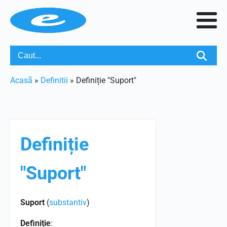
Acasã
»
Definitii
»
Definiție "Suport"
Definiție
"Suport"
Suport
(
substantiv
)
Definiție
: