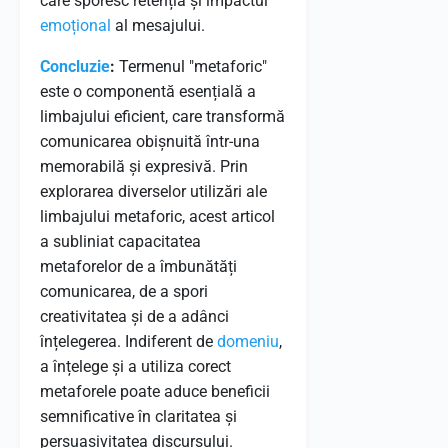
care sporesc retenția și impactul
emoțional
al mesajului.
Concluzie
:
Termenul "metaforic"
este o componentă esențială a
limbajului eficient, care transformă
comunicarea obișnuită într-una
memorabilă și expresivă. Prin
explorarea diverselor utilizări ale
limbajului metaforic, acest articol
a subliniat capacitatea
metaforelor de a îmbunătăți
comunicarea, de a spori
creativitatea și de a adânci
înțelegerea. Indiferent de
domeniu
,
a înțelege și a utiliza corect
metaforele poate aduce beneficii
semnificative în claritatea și
persuasivitatea discursului.