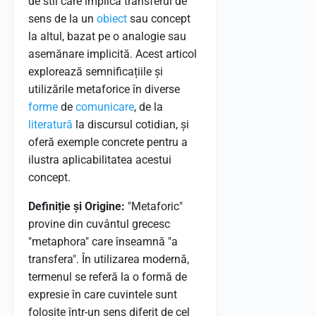
de stil care implică transferul de
sens de la un
obiect
sau concept
la altul, bazat pe o analogie sau
asemănare implicită. Acest articol
explorează semnificațiile și
utilizările metaforice în diverse
forme
de
comunicare
, de la
literatură
la discursul cotidian, și
oferă exemple concrete pentru a
ilustra aplicabilitatea acestui
concept.
Definiție și Origine:
"Metaforic"
provine din cuvântul grecesc
"metaphora" care înseamnă "a
transfera". În utilizarea modernă,
termenul se referă la o formă de
expresie în care cuvintele sunt
folosite într-un sens diferit de cel