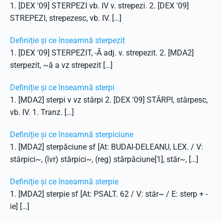
1. [DEX '09] STERPEZI vb. IV v. strepezi. 2. [DEX '09]
STREPEZI, strepezesc, vb. IV. […]
Definiție și ce înseamnă sterpezit
1. [DEX '09] STERPEZIT, -Ă adj. v. strepezit. 2. [MDA2]
sterpezit, ~ă a vz strepezit […]
Definiție și ce înseamnă sterpi
1. [MDA2] sterpi v vz stârpi 2. [DEX '09] STÂRPI, stârpesc,
vb. IV. 1. Tranz. […]
Definiție și ce înseamnă sterpiciune
1. [MDA2] sterpăciune sf [At: BUDAI-DELEANU, LEX. / V:
stârpici~, (îvr) stărpici~, (reg) stărpăciune[1], stăr~, […]
Definiție și ce înseamnă sterpie
1. [MDA2] sterpie sf [At: PSALT. 62 / V: stâr~ / E: sterp + -
ie] […]