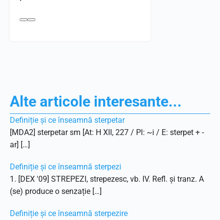
Alte articole interesante...
Definiție și ce înseamnă sterpetar
[MDA2] sterpetar sm [At: H XII, 227 / Pl: ~i / E: sterpet + -
ar] […]
Definiție și ce înseamnă sterpezi
1. [DEX '09] STREPEZI, strepezesc, vb. IV. Refl. și tranz. A
(se) produce o senzație […]
Definiție și ce înseamnă sterpezire