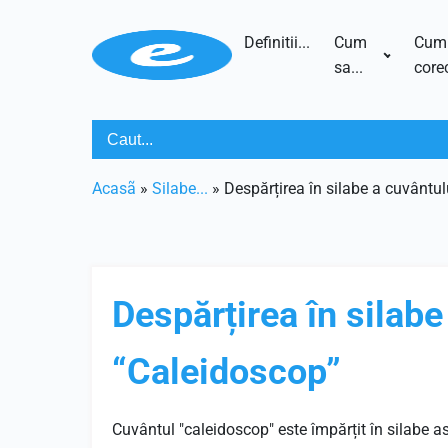
Definitii...
Cum
Cum
sa...
corec
Acasã
»
Silabe...
»
Despărțirea în silabe a cuvântu
Despărțirea în silabe
“Caleidoscop”
Cuvântul "caleidoscop" este împărțit în silabe as