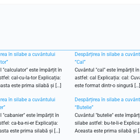
rea în silabe a cuvântului
Despărțirea în silabe a cuvânt
tor”
“Cal”
 "calculator" este împărțit în
Cuvântul "cal" este împărțit în
tfel: cal-cu-la-tor Explicația:
astfel: cal Explicația: cal: Cu
easta este prima silabă și […]
este format dintr-o singură […
rea în silabe a cuvântului
Despărțirea în silabe a cuvânt
er”
“Butelie”
 "cabanier" este împărțit în
Cuvântul "butelie" este împărți
tfel: ca-ba-ni-er Explicația:
silabe astfel: bu-te-li-e Explica
asta este prima silabă și […]
Aceasta este prima silabă și [