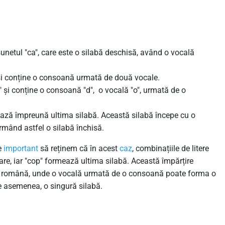
sunetul "ca", care este o silabă deschisă, având o vocală
" și conține o consoană urmată de două vocale.
s" și conține o consoană "d", o vocală "o", urmată de o
 formează împreună ultima silabă. Această silabă începe cu o
mând astfel o silabă închisă.
te
important
să reținem că în acest
caz
, combinațiile de litere
care, iar "cop" formează ultima silabă. Această împărțire
mba română, unde o vocală urmată de o consoană poate forma o
e asemenea, o singură silabă.