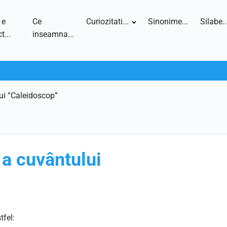
 e
Ce
Curiozitati...
Sinonime...
Silabe..
t...
inseamna...
lui “Caleidoscop”
 a cuvântului
tfel: