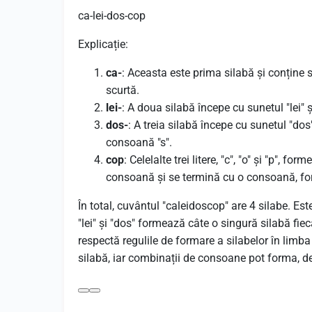
ca-lei-dos-cop
Explicație:
ca-
: Aceasta este prima silabă și conține 
scurtă.
lei-
: A doua silabă începe cu sunetul "lei
dos-
: A treia silabă începe cu sunetul "do
consoană "s".
cop
: Celelalte trei litere, "c", "o" și "p",
consoană și se termină cu o consoană, for
În total, cuvântul "caleidoscop" are 4 silabe. Es
"lei" și "dos" formează câte o singură silabă fie
respectă regulile de formare a silabelor în li
silabă, iar combinații de consoane pot forma, d