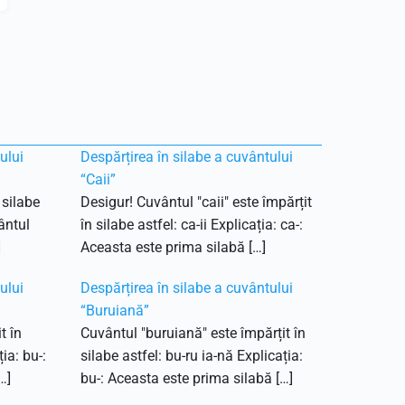
ului
Despărțirea în silabe a cuvântului
“Caii”
 silabe
Desigur! Cuvântul "caii" este împărțit
vântul
în silabe astfel: ca-ii Explicația: ca-:
]
Aceasta este prima silabă […]
ului
Despărțirea în silabe a cuvântului
“Buruiană”
t în
Cuvântul "buruiană" este împărțit în
ția: bu-:
silabe astfel: bu-ru ia-nă Explicația:
…]
bu-: Aceasta este prima silabă […]