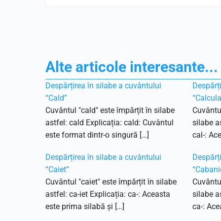
Alte articole interesante...
Despărțirea în silabe a cuvântului
Despărți
“Cald”
“Calcula
Cuvântul "cald" este împărțit în silabe
Cuvântul
astfel: cald Explicația: cald: Cuvântul
silabe as
este format dintr-o singură […]
cal-: Ac
Despărțirea în silabe a cuvântului
Despărți
“Caiet”
“Cabani
Cuvântul "caiet" este împărțit în silabe
Cuvântul
astfel: ca-iet Explicația: ca-: Aceasta
silabe as
este prima silabă și […]
ca-: Ace