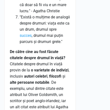
că doar să fii viu e un mare
lucru." - Agatha Christie​​
"Există o mulțime de analogii
despre drumuri: viața este ca
un drum, drumul spre
succes
, drumul mai puțin
parcurs și drumuri grele."​​
De către cine au fost făcute
citatele despre drumul în viață?
Citatele despre drumul în viață
provin de la
o varietate de indivizi
,
inclusiv
autori celebri
,
filozofi
și
alte persoane notabile
. De
exemplu, unul dintre citate este
atribuit lui Oliver Goldsmith, un
scriitor și poet anglo-irlandez, iar
un alt citat este atribuit lui Agatha