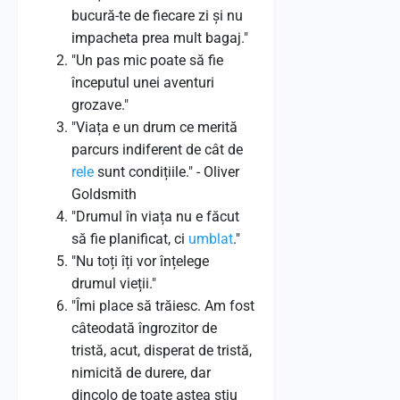
bucură-te de fiecare zi și nu
impacheta prea mult bagaj."
"Un pas mic poate să fie
începutul unei aventuri
grozave."
"Viața e un drum ce merită
parcurs indiferent de cât de
rele
sunt condițiile." - Oliver
Goldsmith
"Drumul în viața nu e făcut
să fie planificat, ci
umblat
."
"Nu toți îți vor înțelege
drumul vieții."​​
"Îmi place să trăiesc. Am fost
câteodată îngrozitor de
tristă, acut, disperat de tristă,
nimicită de durere, dar
dincolo de toate astea știu