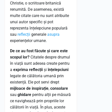
Christie, o scriitoare britanică
renumită. De asemenea, există
multe citate care nu sunt atribuite
unui autor specific și pot
reprezenta înțelepciune populară
sau
reflecții
generale
asupra
experiențelor umane.
De ce au fost făcute și care este
scopul lor?
Citatele despre drumul
în viață sunt adesea create pentru
a
exprima reflecții
și
înțelepciuni
legate de călătoria umană prin
existență. Ele pot servi drept
mijloace de inspirație
,
consolare
sau
ghidare
pentru alții pe măsură
ce navighează prin propriile lor
călătorii în viață. În plus, aceste