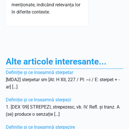
menționate, indicând relevanța lor
în diferite contexte.
Alte articole interesante...
Definiție și ce înseamnă sterpetar
[MDA2] sterpetar sm [At: H XII, 227 / Pl: ~i / E: sterpet + -
ar] […]
Definiție și ce înseamnă sterpezi
1. [DEX '09] STREPEZI, strepezesc, vb. IV. Refl. și tranz. A
(se) produce o senzație […]
Definiție și ce înseamnă sterpezire