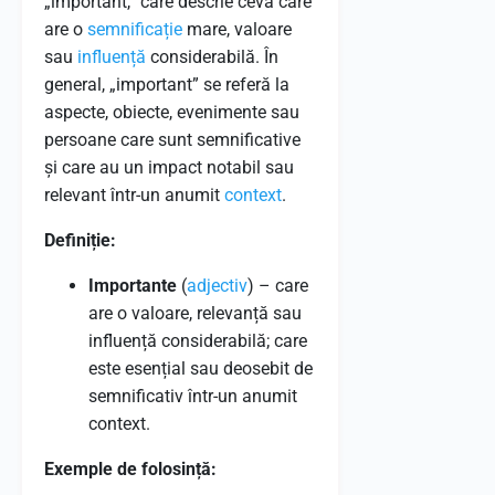
„important,” care descrie ceva care
are o
semnificație
mare, valoare
sau
influență
considerabilă. În
general, „important” se referă la
aspecte, obiecte, evenimente sau
persoane care sunt semnificative
și care au un impact notabil sau
relevant într-un anumit
context
.
Definiție:
Importante
(
adjectiv
) – care
are o valoare, relevanță sau
influență considerabilă; care
este esențial sau deosebit de
semnificativ într-un anumit
context.
Exemple de folosință: