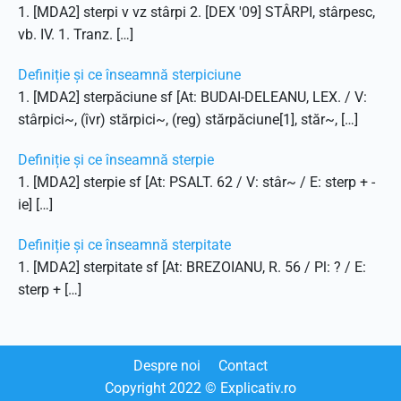
1. [MDA2] sterpi v vz stârpi 2. [DEX '09] STÂRPI, stârpesc,
vb. IV. 1. Tranz. […]
Definiție și ce înseamnă sterpiciune
1. [MDA2] sterpăciune sf [At: BUDAI-DELEANU, LEX. / V:
stârpici~, (îvr) stărpici~, (reg) stărpăciune[1], stăr~, […]
Definiție și ce înseamnă sterpie
1. [MDA2] sterpie sf [At: PSALT. 62 / V: stâr~ / E: sterp + -
ie] […]
Definiție și ce înseamnă sterpitate
1. [MDA2] sterpitate sf [At: BREZOIANU, R. 56 / Pl: ? / E:
sterp + […]
Despre noi
Contact
Copyright
2022
© Explicativ.ro