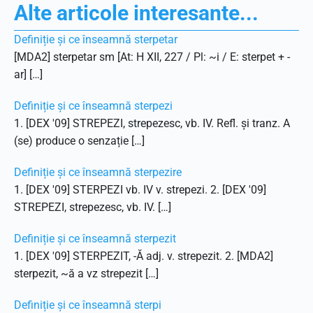
Alte articole interesante...
Definiție și ce înseamnă sterpetar
[MDA2] sterpetar sm [At: H XII, 227 / Pl: ~i / E: sterpet + -
ar] […]
Definiție și ce înseamnă sterpezi
1. [DEX '09] STREPEZI, strepezesc, vb. IV. Refl. și tranz. A
(se) produce o senzație […]
Definiție și ce înseamnă sterpezire
1. [DEX '09] STERPEZI vb. IV v. strepezi. 2. [DEX '09]
STREPEZI, strepezesc, vb. IV. […]
Definiție și ce înseamnă sterpezit
1. [DEX '09] STERPEZIT, -Ă adj. v. strepezit. 2. [MDA2]
sterpezit, ~ă a vz strepezit […]
Definiție și ce înseamnă sterpi