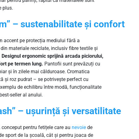
 iar pentru părinți, faptul că materialele sunt
 plus.
” – sustenabilitate și confort
 accent pe protecția mediului fără a
n materiale reciclate, inclusiv fibre textile și
.
Designul ergonomic sprijină arcada piciorului,
ort pe termen lung.
Pantofii sunt prevăzuți cu
hiar și în zilele mai călduroase. Cromatica
ă și roz pudrat – se potrivește perfect cu
xemplu de echilibru între modă, funcționalitate
est-seller al anului.
sh” – ușurință și versatilitate
 conceput pentru fetițele care au
nevoie
de
e de sport de la școală, cât și pentru joaca de