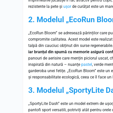
imprimeurile jucăușe îl fac atractiv pentru copii,
rezistente la pete și
ușor
de curățat este un mare
2. Modelul „EcoRun Bloom
„EcoRun Bloom” se adresează părinților care pun
compromite calitatea. Acest model este realizat di
talpă din cauciuc obținut din surse regenerabile
iar branțul din spumă cu memorie asigură conf
panouri de aerisire care mențin piciorul uscat, c
inspirată din natură – nuanțe
pastel
, verde ment
garderoba unei fetițe. „EcoRun Bloom” este un e
și responsabilitate ecologică, ceea ce îl face un b
3. Modelul „SportyLite Da
„SportyLite Dash” este un model extrem de ușor,
pantofi sport versatili, potriviți atât pentru orel