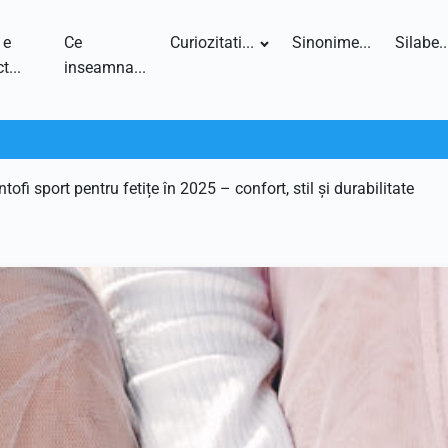
 e
Ce
Curiozitati...
Sinonime...
Silabe..
t...
inseamna...
fi sport pentru fetițe în 2025 – confort, stil și durabilitate