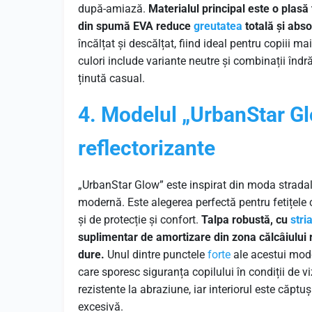
după-amiază.
Materialul principal este o plasă 
din spumă EVA reduce
greutatea
totală și abso
încălțat și descălțat, fiind ideal pentru copiii ma
culori include variante neutre și combinații îndr
ținută casual.
4. Modelul „UrbanStar Gl
reflectorizante
„UrbanStar Glow” este inspirat din moda stradal
modernă. Este alegerea perfectă pentru fetițele 
și de protecție și confort.
Talpa robustă, cu
stria
suplimentar de amortizare din zona călcâiului 
dure.
Unul dintre punctele
forte
ale acestui mode
care sporesc siguranța copilului în condiții de vi
rezistente la abraziune, iar interiorul este căptu
excesivă.