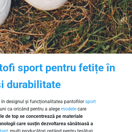
fi sport pentru fetițe în
i durabilitate
 în designul și funcționalitatea pantofilor
sport
țiuni ca oricând pentru a alege
modele
care
le de top se concentrează pe materiale
ehnologii care susțin dezvoltarea sănătoasă a
tant
, mulți producători optând pentru țesături