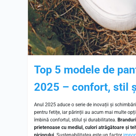
Top 5 modele de panto
2025 – confort, stil ș
Anul 2025 aduce o serie de inovații și schimbări
pentru fetițe, iar părinții au acum mai multe op
îmbină confortul, stilul și durabilitatea.
Branduri
prietenoase cu mediul, culori atrăgătoare și t
piciorului
. Sustenabilitatea este un factor
impor