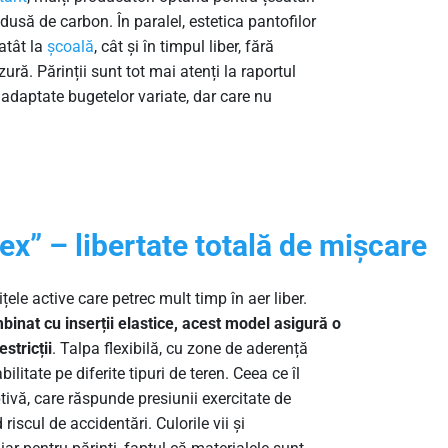
dusă de carbon. În paralel, estetica pantofilor
atât la
școală
, cât și în timpul liber, fără
ură. Părinții sunt tot mai atenți la raportul
i adaptate bugetelor variate, dar care nu
ex” – libertate totală de mișcare
țele active care petrec mult timp în aer liber.
mbinat cu inserții elastice, acest model asigură o
stricții
. Talpa flexibilă, cu zone de aderență
ilitate pe diferite tipuri de teren. Ceea ce îl
ivă, care răspunde presiunii exercitate de
 riscul de accidentări. Culorile vii și