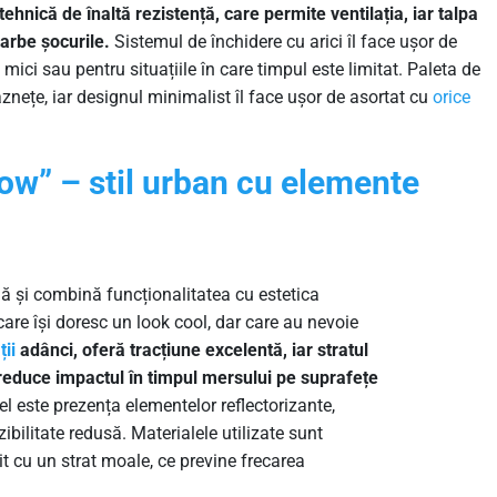
tehnică de înaltă rezistență, care permite ventilația, iar talpa
arbe șocurile.
Sistemul de închidere cu arici îl face ușor de
i mici sau pentru situațiile în care timpul este limitat. Paleta de
ăznețe, iar designul minimalist îl face ușor de asortat cu
orice
ow” – stil urban cu elemente
ă și combină funcționalitatea cu estetica
care își doresc un look cool, dar care au nevoie
ții
adânci, oferă tracțiune excelentă, iar stratul
reduce impactul în timpul mersului pe suprafețe
l este prezența elementelor reflectorizante,
zibilitate redusă. Materialele utilizate sunt
șit cu un strat moale, ce previne frecarea