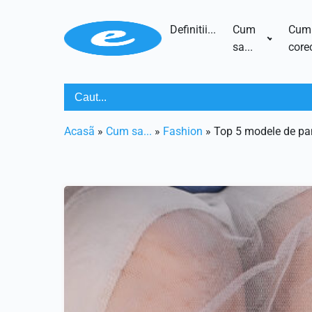
Definitii...
Cum
Cum
sa...
corec
Acasã
»
Cum sa...
»
Fashion
»
Top 5 modele de panto