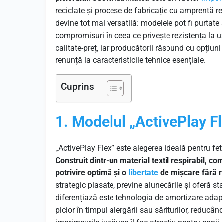
reciclate și procese de fabricație cu amprentă re
devine tot mai versatilă: modelele pot fi purtate 
compromisuri în ceea ce privește rezistența la uz
calitate-preț, iar producătorii răspund cu opțiun
renunță la caracteristicile tehnice esențiale.
Cuprins
1. Modelul „ActivePlay Fl
„ActivePlay Flex” este alegerea ideală pentru feti
Construit dintr-un material textil respirabil, co
potrivire optimă și o
libertate
de mișcare fără re
strategic plasate, previne alunecările și oferă stab
diferențiază este tehnologia de amortizare adapt
picior în timpul alergării sau săriturilor, reducând