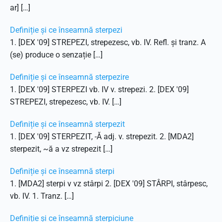
ar] […]
Definiție și ce înseamnă sterpezi
1. [DEX '09] STREPEZI, strepezesc, vb. IV. Refl. și tranz. A
(se) produce o senzație […]
Definiție și ce înseamnă sterpezire
1. [DEX '09] STERPEZI vb. IV v. strepezi. 2. [DEX '09]
STREPEZI, strepezesc, vb. IV. […]
Definiție și ce înseamnă sterpezit
1. [DEX '09] STERPEZIT, -Ă adj. v. strepezit. 2. [MDA2]
sterpezit, ~ă a vz strepezit […]
Definiție și ce înseamnă sterpi
1. [MDA2] sterpi v vz stârpi 2. [DEX '09] STÂRPI, stârpesc,
vb. IV. 1. Tranz. […]
Definiție și ce înseamnă sterpiciune