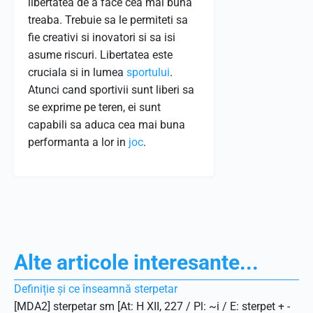
libertatea de a face cea mai buna
treaba. Trebuie sa le permiteti sa
fie creativi si inovatori si sa isi
asume riscuri. Libertatea este
cruciala si in lumea
sportului
.
Atunci cand sportivii sunt liberi sa
se exprime pe teren, ei sunt
capabili sa aduca cea mai buna
performanta a lor in
joc
.
Alte articole interesante...
Definiție și ce înseamnă sterpetar
[MDA2] sterpetar sm [At: H XII, 227 / Pl: ~i / E: sterpet + -