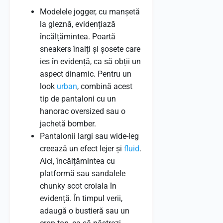
Modelele jogger, cu manșetă
la gleznă, evidențiază
încălțămintea. Poartă
sneakers înalți și șosete care
ies în evidență, ca să obții un
aspect dinamic. Pentru un
look
urban
, combină acest
tip de pantaloni cu un
hanorac oversized sau o
jachetă bomber.
Pantalonii largi sau wide-leg
creează un efect lejer și
fluid
.
Aici, încălțămintea cu
platformă sau sandalele
chunky scot croiala în
evidență. În timpul verii,
adaugă o bustieră sau un