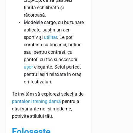
crop-top, ca să păstrezi
ținuta echilibrată și
răcoroasă.
Modelele cargo, cu buzunare
aplicate, susțin un aer
sportiv și
utilitar
. Le poți
combina cu bocanci, botine
sau, pentru contrast, cu
pantofi cu toc și accesorii
ușor
elegante. Setul perfect
pentru ieșiri relaxate în oraș
ori festivaluri.
Te invităm să explorezi selecția de
pantaloni trening damă
pentru a
găsi variante noi și moderne,
potrivite stilului tău.
Folosește