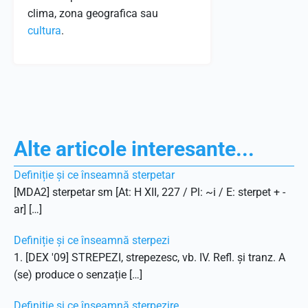
clima, zona geografica sau
cultura
.
Alte articole interesante...
Definiție și ce înseamnă sterpetar
[MDA2] sterpetar sm [At: H XII, 227 / Pl: ~i / E: sterpet + -
ar] […]
Definiție și ce înseamnă sterpezi
1. [DEX '09] STREPEZI, strepezesc, vb. IV. Refl. și tranz. A
(se) produce o senzație […]
Definiție și ce înseamnă sterpezire