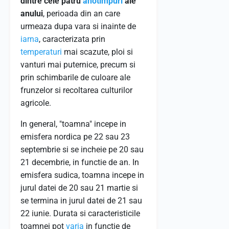
dintre cele patru
anotimpuri
ale
anului
, perioada din an care
urmeaza dupa vara si inainte de
iarna
, caracterizata prin
temperaturi
mai scazute, ploi si
vanturi mai puternice, precum si
prin schimbarile de culoare ale
frunzelor si recoltarea culturilor
agricole.
In general, "toamna" incepe in
emisfera nordica pe 22 sau 23
septembrie si se incheie pe 20 sau
21 decembrie, in functie de an. In
emisfera sudica, toamna incepe in
jurul datei de 20 sau 21 martie si
se termina in jurul datei de 21 sau
22 iunie. Durata si caracteristicile
toamnei pot
varia
in functie de