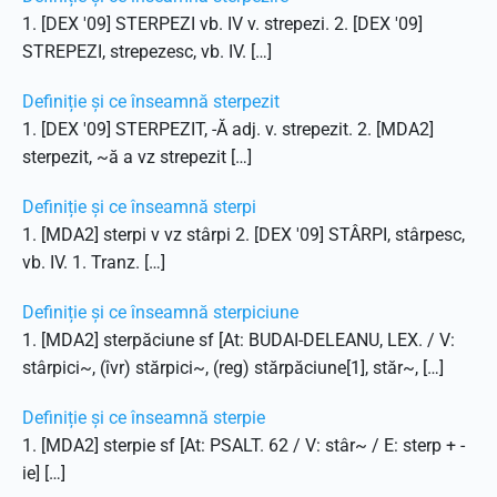
1. [DEX '09] STERPEZI vb. IV v. strepezi. 2. [DEX '09]
STREPEZI, strepezesc, vb. IV. […]
Definiție și ce înseamnă sterpezit
1. [DEX '09] STERPEZIT, -Ă adj. v. strepezit. 2. [MDA2]
sterpezit, ~ă a vz strepezit […]
Definiție și ce înseamnă sterpi
1. [MDA2] sterpi v vz stârpi 2. [DEX '09] STÂRPI, stârpesc,
vb. IV. 1. Tranz. […]
Definiție și ce înseamnă sterpiciune
1. [MDA2] sterpăciune sf [At: BUDAI-DELEANU, LEX. / V:
stârpici~, (îvr) stărpici~, (reg) stărpăciune[1], stăr~, […]
Definiție și ce înseamnă sterpie
1. [MDA2] sterpie sf [At: PSALT. 62 / V: stâr~ / E: sterp + -
ie] […]