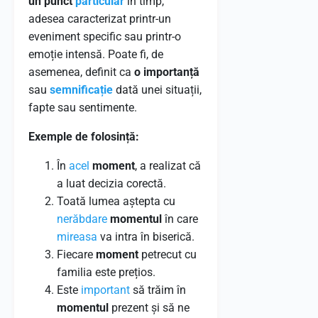
un punct
particular
în timp,
adesea caracterizat printr-un
eveniment specific sau printr-o
emoție intensă. Poate fi, de
asemenea, definit ca
o importanță
sau
semnificație
dată unei situații,
fapte sau sentimente.
Exemple de folosință:
În
acel
moment
, a realizat că
a luat decizia corectă.
Toată lumea aștepta cu
nerăbdare
momentul
în care
mireasa
va intra în biserică.
Fiecare
moment
petrecut cu
familia este prețios.
Este
important
să trăim în
momentul
prezent și să ne