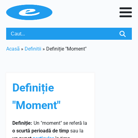
Acasã
»
Definitii
»
Definiție "Moment"
Definiție
"Moment"
Definiție:
Un "moment" se referă la
o scurtă perioadă de timp
sau la