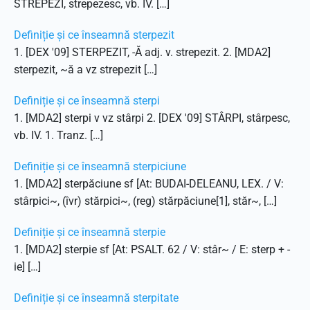
STREPEZI, strepezesc, vb. IV. […]
Definiție și ce înseamnă sterpezit
1. [DEX '09] STERPEZIT, -Ă adj. v. strepezit. 2. [MDA2]
sterpezit, ~ă a vz strepezit […]
Definiție și ce înseamnă sterpi
1. [MDA2] sterpi v vz stârpi 2. [DEX '09] STÂRPI, stârpesc,
vb. IV. 1. Tranz. […]
Definiție și ce înseamnă sterpiciune
1. [MDA2] sterpăciune sf [At: BUDAI-DELEANU, LEX. / V:
stârpici~, (îvr) stărpici~, (reg) stărpăciune[1], stăr~, […]
Definiție și ce înseamnă sterpie
1. [MDA2] sterpie sf [At: PSALT. 62 / V: stâr~ / E: sterp + -
ie] […]
Definiție și ce înseamnă sterpitate