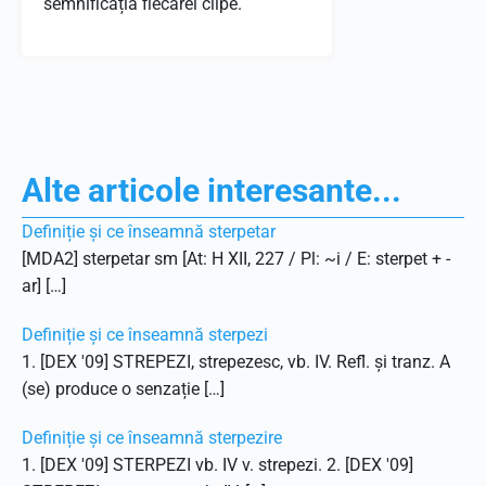
semnificația fiecărei clipe.
Alte articole interesante...
Definiție și ce înseamnă sterpetar
[MDA2] sterpetar sm [At: H XII, 227 / Pl: ~i / E: sterpet + -
ar] […]
Definiție și ce înseamnă sterpezi
1. [DEX '09] STREPEZI, strepezesc, vb. IV. Refl. și tranz. A
(se) produce o senzație […]
Definiție și ce înseamnă sterpezire
1. [DEX '09] STERPEZI vb. IV v. strepezi. 2. [DEX '09]