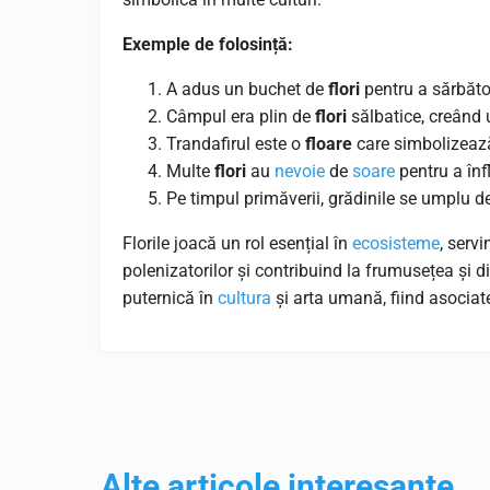
Exemple de folosință:
A adus un buchet de
flori
pentru a sărbător
Câmpul era plin de
flori
sălbatice, creând u
Trandafirul este o
floare
care simbolizea
Multe
flori
au
nevoie
de
soare
pentru a înfl
Pe timpul primăverii, grădinile se umplu d
Florile joacă un rol esențial în
ecosisteme
, serv
polenizatorilor și contribuind la frumusețea și 
puternică în
cultura
și arta umană, fiind asocia
Alte articole interesante...