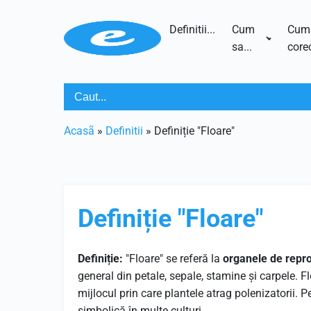
Definitii...
Cum
Cum
sa...
corec
Acasã
»
Definitii
»
Definiție "Floare"
Definiție "Floare"
Definiție:
"Floare" se referă la
organele de repro
general din petale, sepale, stamine și carpele. Flo
mijlocul prin care plantele atrag polenizatorii. Pe
simbolică în multe culturi.