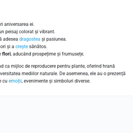
i aniversarea ei.
n peisaj colorat și vibrant.
ză adesea
dragostea
și pasiunea.
ori și a
crește
sănătos.
e
flori
, aducând prospețime și frumusețe.
ind ca mijloc de reproducere pentru plante, oferind hrană
diversitatea mediilor naturale. De asemenea, ele au o prezență
te cu
emoții
, evenimente și simboluri diverse.