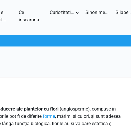
 e
Ce
Curiozitati...
Sinonime...
Silabe..
t...
inseamna...
ducere ale plantelor cu flori
(angiosperme), compuse în
rile pot fi de diferite
forme
, mărimi și culori, și sunt adesea
 lângă funcția biologică, florile au și valoare estetică și