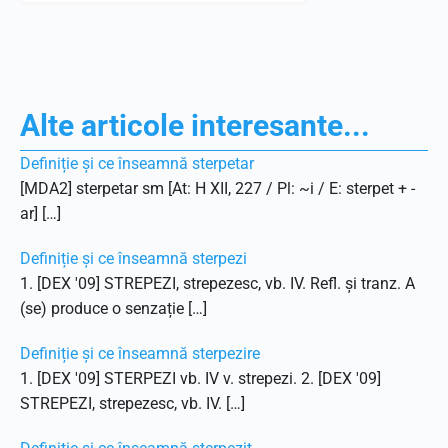
Alte articole interesante...
Definiție și ce înseamnă sterpetar
[MDA2] sterpetar sm [At: H XII, 227 / Pl: ~i / E: sterpet + -
ar] […]
Definiție și ce înseamnă sterpezi
1. [DEX '09] STREPEZI, strepezesc, vb. IV. Refl. și tranz. A
(se) produce o senzație […]
Definiție și ce înseamnă sterpezire
1. [DEX '09] STERPEZI vb. IV v. strepezi. 2. [DEX '09]
STREPEZI, strepezesc, vb. IV. […]