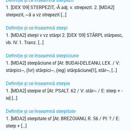
Definiție și ce înseamnă sterpezit
1. [DEX '09] STERPEZIT, -Ă adj. v. strepezit. 2. [MDA2]
sterpezit, ~ă a vz strepezit […]
Definiție și ce înseamnă sterpi
1. [MDA2] sterpi v vz stârpi 2. [DEX '09] STÂRPI, stârpesc,
vb. IV. 1. Tranz. […]
Definiție și ce înseamnă sterpiciune
1. [MDA2] sterpăciune sf [At: BUDAI-DELEANU, LEX. / V:
stârpici~, (îvr) stărpici~, (reg) stărpăciune[1], stăr~, […]
Definiție și ce înseamnă sterpie
1. [MDA2] sterpie sf [At: PSALT. 62 / V: stâr~ / E: sterp + -
ie] […]
Definiție și ce înseamnă sterpitate
1. [MDA2] sterpitate sf [At: BREZOIANU, R. 56 / Pl: ? / E:
sterp + […]