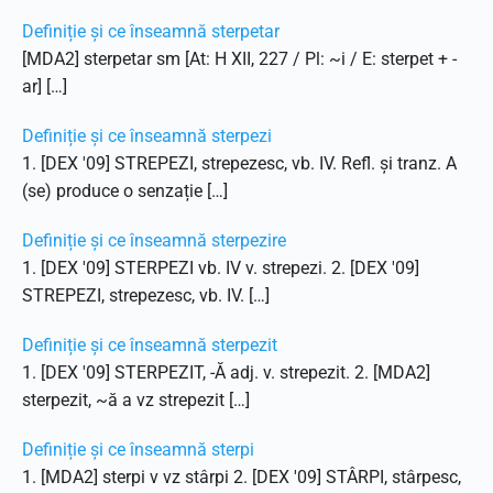
Definiție și ce înseamnă sterpetar
[MDA2] sterpetar sm [At: H XII, 227 / Pl: ~i / E: sterpet + -
ar] […]
Definiție și ce înseamnă sterpezi
1. [DEX '09] STREPEZI, strepezesc, vb. IV. Refl. și tranz. A
(se) produce o senzație […]
Definiție și ce înseamnă sterpezire
1. [DEX '09] STERPEZI vb. IV v. strepezi. 2. [DEX '09]
STREPEZI, strepezesc, vb. IV. […]
Definiție și ce înseamnă sterpezit
1. [DEX '09] STERPEZIT, -Ă adj. v. strepezit. 2. [MDA2]
sterpezit, ~ă a vz strepezit […]
Definiție și ce înseamnă sterpi
1. [MDA2] sterpi v vz stârpi 2. [DEX '09] STÂRPI, stârpesc,