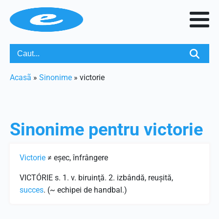
Acasã
»
Sinonime
»
victorie
Sinonime pentru
victorie
Victorie
≠ eşec, înfrângere
VICTÓRIE s. 1. v. biruinţă. 2. izbândă, reuşită,
succes
. (~ echipei de handbal.)