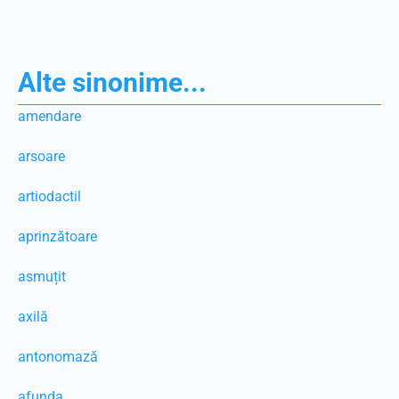
Alte sinonime...
amendare
arsoare
artiodactil
aprinzătoare
asmuțit
axilă
antonomază
afunda