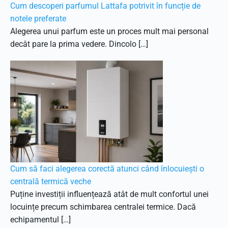
Cum descoperi parfumul Lattafa potrivit în funcție de
notele preferate
Alegerea unui parfum este un proces mult mai personal
decât pare la prima vedere. Dincolo […]
Cum să faci alegerea corectă atunci când înlocuiești o
centrală termică veche
Puține investiții influențează atât de mult confortul unei
locuințe precum schimbarea centralei termice. Dacă
echipamentul […]