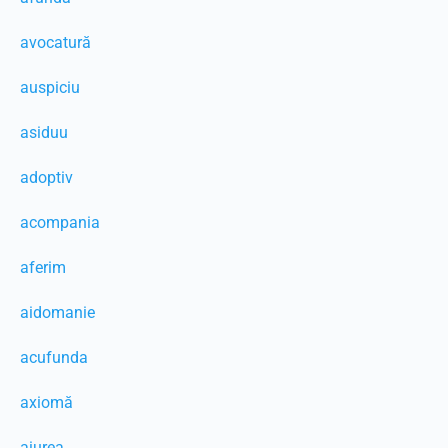
avocatură
auspiciu
asiduu
adoptiv
acompania
aferim
aidomanie
acufunda
axiomă
aiurea