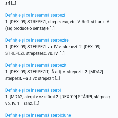
ar] […]
Definiție și ce înseamnă sterpezi
1. [DEX '09] STREPEZI, strepezesc, vb. IV. Refl. și tranz. A
(se) produce o senzație […]
Definiție și ce înseamnă sterpezire
1. [DEX '09] STERPEZI vb. IV v. strepezi. 2. [DEX '09]
STREPEZI, strepezesc, vb. IV. […]
Definiție și ce înseamnă sterpezit
1. [DEX '09] STERPEZIT, -Ă adj. v. strepezit. 2. [MDA2]
sterpezit, ~ă a vz strepezit […]
Definiție și ce înseamnă sterpi
1. [MDA2] sterpi v vz stârpi 2. [DEX '09] STÂRPI, stârpesc,
vb. IV. 1. Tranz. […]
Definiție și ce înseamnă sterpiciune