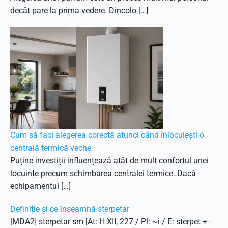
decât pare la prima vedere. Dincolo […]
Cum să faci alegerea corectă atunci când înlocuiești o
centrală termică veche
Puține investiții influențează atât de mult confortul unei
locuințe precum schimbarea centralei termice. Dacă
echipamentul […]
Definiție și ce înseamnă sterpetar
[MDA2] sterpetar sm [At: H XII, 227 / Pl: ~i / E: sterpet + -