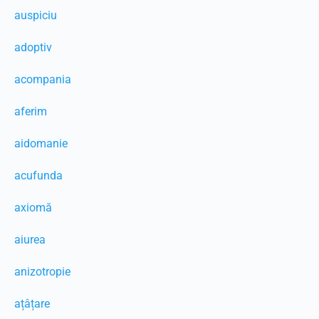
auspiciu
adoptiv
acompania
aferim
aidomanie
acufunda
axiomă
aiurea
anizotropie
ațâțare