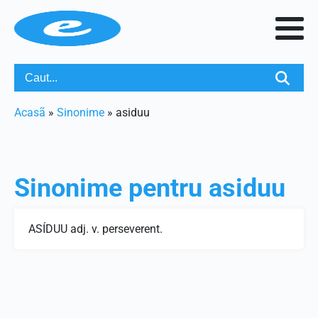
Acasã
»
Sinonime
»
asiduu
Sinonime pentru
asiduu
ASÍDUU adj. v. perseverent.