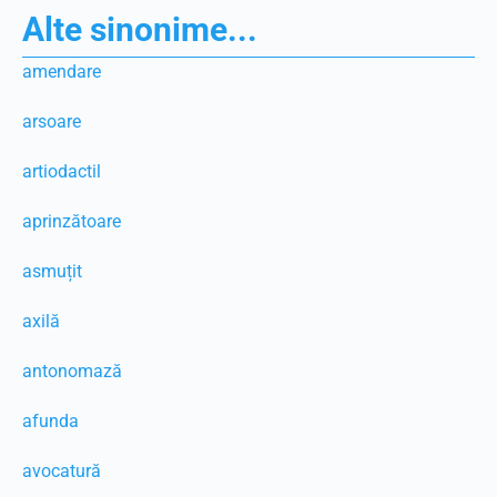
Alte sinonime...
amendare
arsoare
artiodactil
aprinzătoare
asmuțit
axilă
antonomază
afunda
avocatură