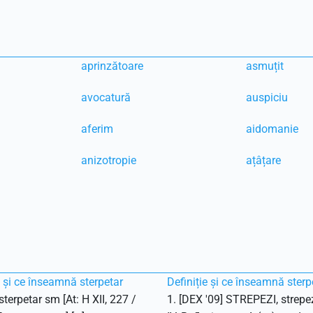
aprinzătoare
asmuțit
avocatură
auspiciu
aferim
aidomanie
anizotropie
ațâțare
e și ce înseamnă sterpetar
Definiție și ce înseamnă sterp
terpetar sm [At: H XII, 227 /
1. [DEX '09] STREPEZI, strepe