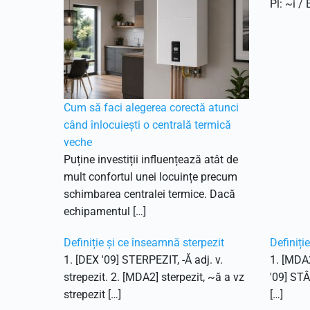
Pl: ~i / 
Cum să faci alegerea corectă atunci
când înlocuiești o centrală termică
veche
Puține investiții influențează atât de
mult confortul unei locuințe precum
schimbarea centralei termice. Dacă
echipamentul […]
Definiție și ce înseamnă sterpezit
Definiți
1. [DEX '09] STERPEZIT, -Ă adj. v.
1. [MDA2
strepezit. 2. [MDA2] sterpezit, ~ă a vz
'09] STÂ
strepezit […]
[…]