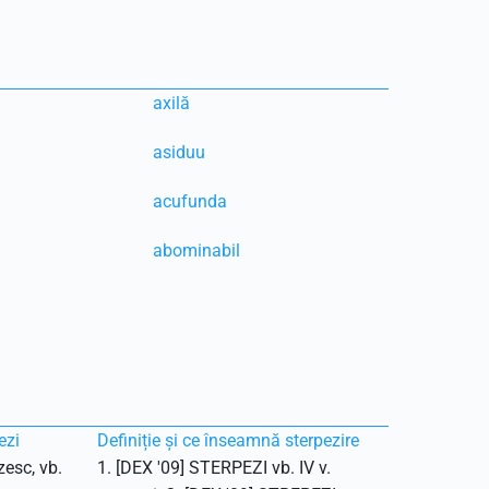
axilă
asiduu
acufunda
abominabil
ezi
Definiție și ce înseamnă sterpezire
zesc, vb.
1. [DEX '09] STERPEZI vb. IV v.