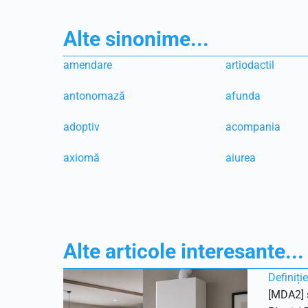
Alte sinonime...
amendare
artiodactil
antonomază
afunda
adoptiv
acompania
axiomă
aiurea
Alte articole interesante...
Definiți
[MDA2] s