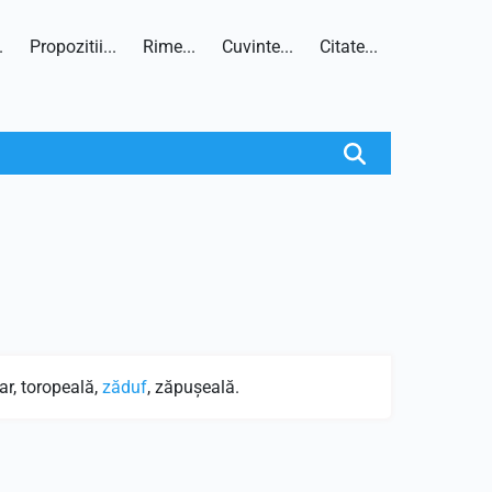
.
Propozitii...
Rime...
Cuvinte...
Citate...
ar, toropeală,
zăduf
, zăpuşeală.