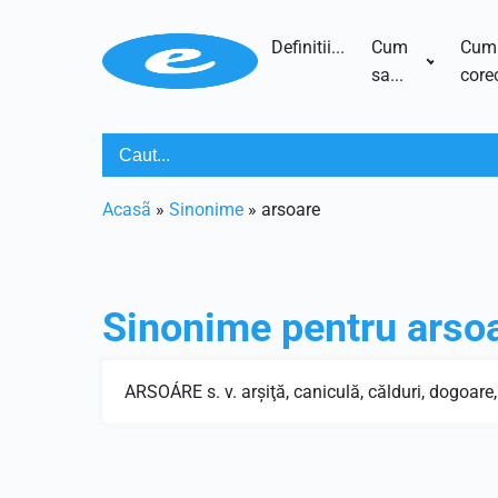
Definitii...
Cum
Cum
sa...
corec
Acasã
»
Sinonime
»
arsoare
Sinonime pentru
arso
ARSOÁRE s. v. arşiţă, caniculă, călduri, dogoare,