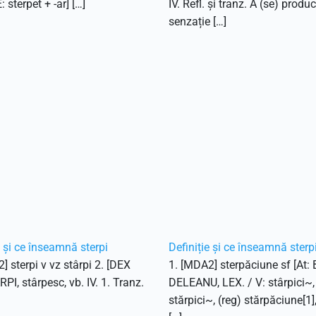
E: sterpet + -ar] […]
IV. Refl. și tranz. A (se) produ
senzație […]
e și ce înseamnă sterpi
Definiție și ce înseamnă sterp
] sterpi v vz stârpi 2. [DEX
1. [MDA2] sterpăciune sf [At:
RPI, stârpesc, vb. IV. 1. Tranz.
DELEANU, LEX. / V: stârpici~, 
stărpici~, (reg) stărpăciune[1]