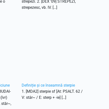
ce o
strepezi. 2. [DEX '09] STREPEZI,
strepezesc, vb. IV. […]
iciune
Definiție și ce înseamnă sterpie
 BUDAI-
1. [MDA2] sterpie sf [At: PSALT. 62 /
(îvr)
V: stâr~ / E: sterp + -ie] […]
, stăr~,