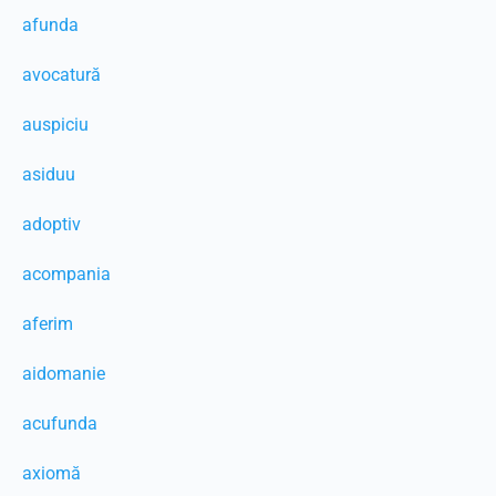
afunda
avocatură
auspiciu
asiduu
adoptiv
acompania
aferim
aidomanie
acufunda
axiomă