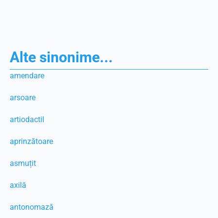
Alte sinonime...
amendare
arsoare
artiodactil
aprinzătoare
asmuțit
axilă
antonomază