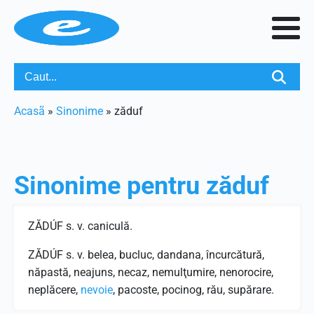
Acasã
»
Sinonime
»
zăduf
Sinonime pentru
zăduf
ZĂDÚF s. v. caniculă.
ZĂDÚF s. v. belea, bucluc, dandana, încurcătură,
năpastă, neajuns, necaz, nemulţumire, nenorocire,
neplăcere,
nevoie
, pacoste, pocinog, rău, supărare.