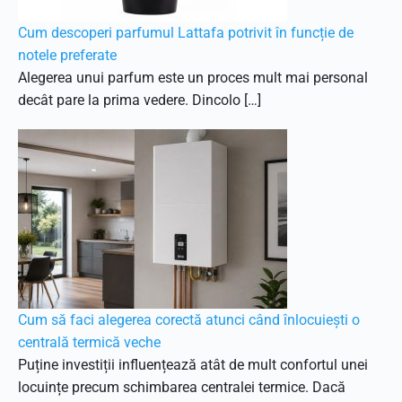
Cum descoperi parfumul Lattafa potrivit în funcție de
notele preferate
Alegerea unui parfum este un proces mult mai personal
decât pare la prima vedere. Dincolo […]
Cum să faci alegerea corectă atunci când înlocuiești o
centrală termică veche
Puține investiții influențează atât de mult confortul unei
locuințe precum schimbarea centralei termice. Dacă