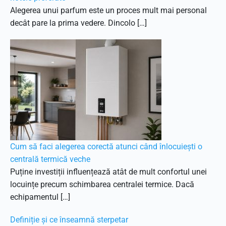
Alegerea unui parfum este un proces mult mai personal
decât pare la prima vedere. Dincolo […]
Cum să faci alegerea corectă atunci când înlocuiești o
centrală termică veche
Puține investiții influențează atât de mult confortul unei
locuințe precum schimbarea centralei termice. Dacă
echipamentul […]
Definiție și ce înseamnă sterpetar