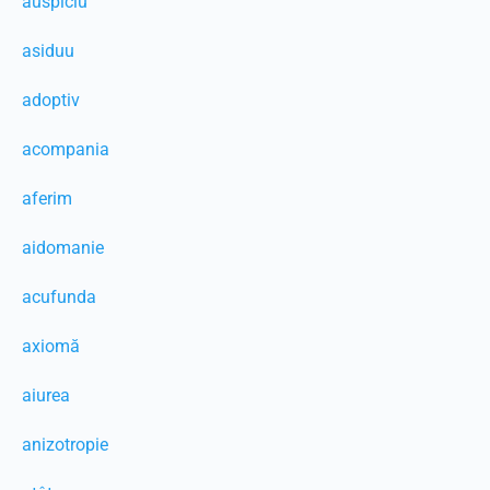
auspiciu
asiduu
adoptiv
acompania
aferim
aidomanie
acufunda
axiomă
aiurea
anizotropie