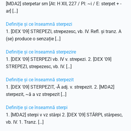
[MDA2] sterpetar sm [At: H XII, 227 / Pl: ~i / E: sterpet + -
ar] […]
Definiție și ce înseamnă sterpezi
1. [DEX '09] STREPEZI, strepezesc, vb. IV. Refl. și tranz. A
(se) produce o senzație […]
Definiție și ce înseamnă sterpezire
1. [DEX '09] STERPEZI vb. IV v. strepezi. 2. [DEX '09]
STREPEZI, strepezesc, vb. IV. […]
Definiție și ce înseamnă sterpezit
1. [DEX '09] STERPEZIT, -Ă adj. v. strepezit. 2. [MDA2]
sterpezit, ~ă a vz strepezit […]
Definiție și ce înseamnă sterpi
1. [MDA2] sterpi v vz stârpi 2. [DEX '09] STÂRPI, stârpesc,
vb. IV. 1. Tranz. […]