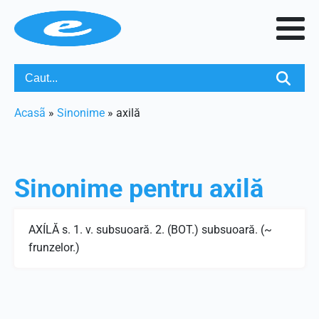
Acasã
»
Sinonime
»
axilă
Sinonime pentru
axilă
AXÍLĂ s. 1. v. subsuoară. 2. (BOT.) subsuoară. (~
frunzelor.)