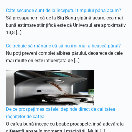
Câte secunde sunt de la începutul timpului până acum?
Să presupunem că de la Big Bang șipână acum, cea mai
bună estimare științifică este că Universul are aproximativ
13,8 […]
Ce trebuie să mănânc că să nu îmi mai albească părul?
Nu poți preveni complet albirea părului, deoarece de cele
mai multe ori este influențată de […]
De ce prospețimea cafelei depinde direct de calitatea
râșnițelor de cafea
O cafea bună începe cu boabe proaspete, însă adevărata
diferență apare în momentul măcinării. Mulți […]