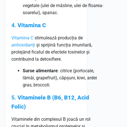
vegetale (ulei de măsline, ulei de floarea-
soarelui), spanac.
4.
Vitamina C
Vitamina C
stimulează producția de
antioxidanți
și sprijină funcția imunitară,
protejând ficatul de efectele toxinelor și
contribuind la detoxifiere.
Surse alimentare
: citrice (portocale,
lămâi, grapefruit), căpșuni, kiwi, ardei
gras, broccoli.
5.
Vitaminele B (B6, B12, Acid
Folic)
Vitaminele din complexul B joacă un rol
crucial în metabolismul proteinelor și