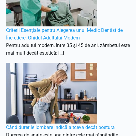
Criterii Esențiale pentru Alegerea unui Medic Dentist de
Încredere: Ghidul Adultului Modern
Pentru adultul modern, între 35 și 45 de ani, zâmbetul este
mai mult decât estetică; […]
Când durerile lombare indică altceva decât postura
Durerea de spate este una dintre cele mai răspândite