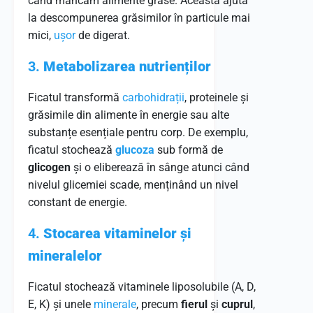
când mâncăm alimente grase. Aceasta ajută
la descompunerea grăsimilor în particule mai
mici,
ușor
de digerat.
3.
Metabolizarea nutrienților
Ficatul transformă
carbohidrații
, proteinele și
grăsimile din alimente în energie sau alte
substanțe esențiale pentru corp. De exemplu,
ficatul stochează
glucoza
sub formă de
glicogen
și o eliberează în sânge atunci când
nivelul glicemiei scade, menținând un nivel
constant de energie.
4.
Stocarea vitaminelor și
mineralelor
Ficatul stochează vitaminele liposolubile (A, D,
E, K) și unele
minerale
, precum
fierul
și
cuprul
,