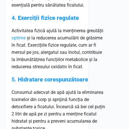
esențială pentru sănătatea ficatului.
4.
Exerciții fizice regulate
Activitatea fizică ajută la menținerea greutății
optime
și la reducerea acumulării de grăsime
în ficat. Exercițiile fizice regulate, cum ar fi
mersul pe jos, alergatul sau înotul, contribuie
la îmbunătățirea funcțiilor metabolice și la
reducerea stresului oxidativ în ficat.
5.
Hidratare corespunzătoare
Consumul adecvat de apă ajută la eliminarea
toxinelor din corp și sprijină funcția de
detoxifiere a ficatului. Încearcă să bei cel puțin
2 litri de apă pe zi pentru a menține ficatul
hidratat și pentru a preveni acumularea de
substanțe toxice.