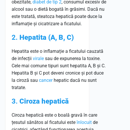
obezitate,
diabet de tip 2
, consumul excesiv de
alcool sau o dietă bogată în grăsimi. Dacă nu
este tratată, steatoza hepatică poate duce la
inflamație și cicatrizare a ficatului.
2.
Hepatita (A, B, C)
Hepatita este o inflamație a ficatului cauzată
de infecții
virale
sau de expunerea la toxine.
Cele mai comune tipuri sunt hepatita A, B și C.
Hepatita B și C pot deveni cronice și pot duce
la ciroză sau
cancer
hepatic dacă nu sunt
tratate.
3.
Ciroza hepatică
Ciroza hepatică este o boală gravă în care
țesutul sănătos al ficatului este
înlocuit
de
cicatrici, afectând funcționarea acestuia.