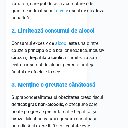
zaharuri, care pot duce la acumularea de
grăsime în ficat și pot
crește
riscul de steatoză
hepatică.
2.
Limitează consumul de alcool
Consumul excesiv de
alcool
este una dintre
cauzele principale ale bolilor hepatice, inclusiv
ciroza
și
hepatita alcoolică
. Limitează sau
evită consumul de alcool pentru a proteja
ficatul de efectele toxice.
3.
Menține o greutate sănătoasă
Supraponderalitatea și obezitatea cresc riscul
de
ficat gras non-alcoolic
, o afecțiune care
poate progresa spre inflamație hepatică și
ciroză. Menținerea unei greutăți sănătoase
prin dietă și exerciții fizice regulate este