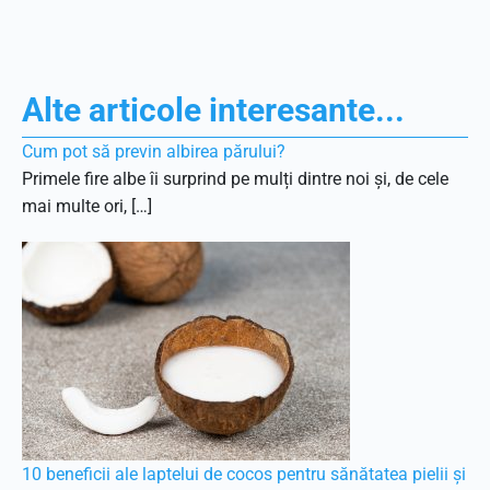
Alte articole interesante...
Cum pot să previn albirea părului?
Primele fire albe îi surprind pe mulți dintre noi și, de cele
mai multe ori, […]
10 beneficii ale laptelui de cocos pentru sănătatea pielii și