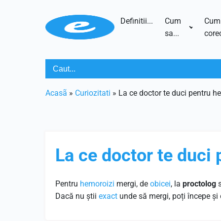
Definitii...
Cum
Cum
sa...
corec
Acasã
»
Curiozitati
»
La ce doctor te duci pentru h
La ce doctor te duci
Pentru
hemoroizi
mergi, de
obicei
, la
proctolog
Dacă nu știi
exact
unde să mergi, poți începe și