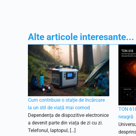
Alte articole interesante...
Cum contribuie o stație de încărcare
la un stil de viață mai comod
TON 618
Dependența de dispozitive electronice
neagră
a devenit parte din viața de zi cu zi.
Universu
Telefonul, laptopul, […]
desprins