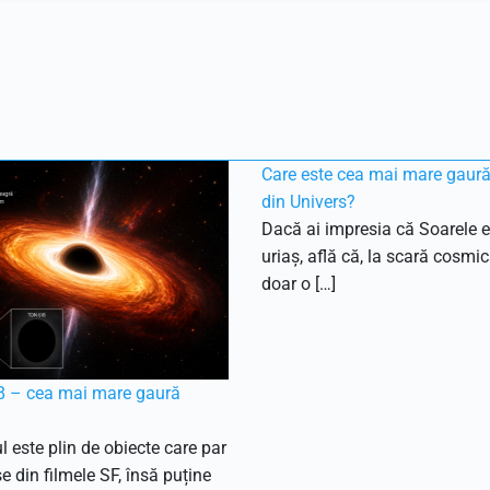
Care este cea mai mare gaur
din Univers?
Dacă ai impresia că Soarele e
uriaș, află că, la scară cosmic
doar o […]
 – cea mai mare gaură
l este plin de obiecte care par
e din filmele SF, însă puține