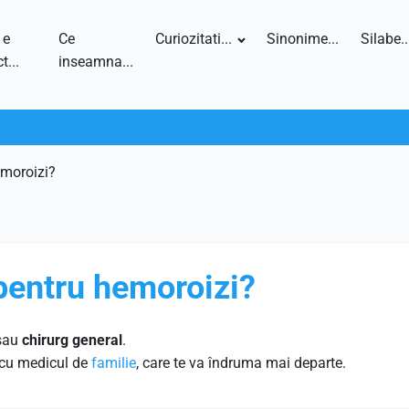
 e
Ce
Curiozitati...
Sinonime...
Silabe..
t...
inseamna...
emoroizi?
 pentru hemoroizi?
sau
chirurg general
.
 cu medicul de
familie
, care te va îndruma mai departe.