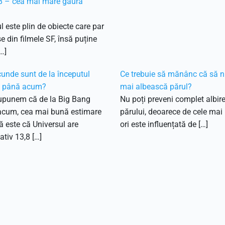
 – cea mai mare gaură
l este plin de obiecte care par
e din filmele SF, însă puține
…]
unde sunt de la începutul
Ce trebuie să mănânc că să n
i până acum?
mai albească părul?
upunem că de la Big Bang
Nu poți preveni complet albir
acum, cea mai bună estimare
părului, deoarece de cele mai
că este că Universul are
ori este influențată de […]
tiv 13,8 […]