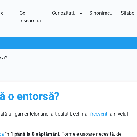
 e
Ce
Curiozitati...
Sinonime...
Silabe..
t...
inseamna...
rsă?
că o entorsă?
ală a ligamentelor unei articulații, cel mai
frecvent
la nivelul
ca
în
1 până la 8 săptămâni
. Formele ușoare necesită, de