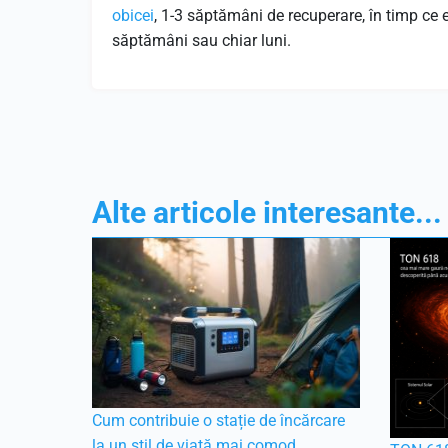
obicei
, 1-3 săptămâni de recuperare, în timp ce
săptămâni sau chiar luni.
Alte articole interesante...
Cum contribuie o stație de încărcare
la un stil de viață mai comod