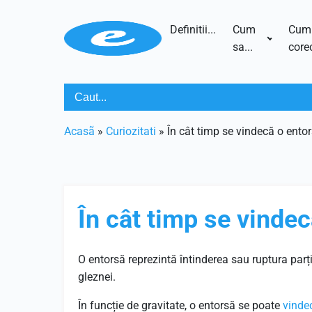
Definitii...
Cum
Cum
sa...
corec
Acasã
»
Curiozitati
»
În cât timp se vindecă o ento
În cât timp se vinde
O entorsă reprezintă întinderea sau ruptura parți
gleznei.
În funcție de gravitate, o entorsă se poate
vinde