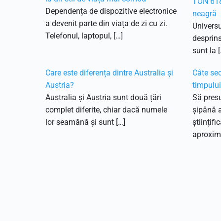
TON 618
Dependența de dispozitive electronice
neagră
a devenit parte din viața de zi cu zi.
Universu
Telefonul, laptopul, […]
desprins
sunt la [
Care este diferența dintre Australia și
Câte sec
Austria?
timpulu
Australia și Austria sunt două țări
Să pres
complet diferite, chiar dacă numele
șipână 
lor seamănă și sunt […]
științifi
aproxima