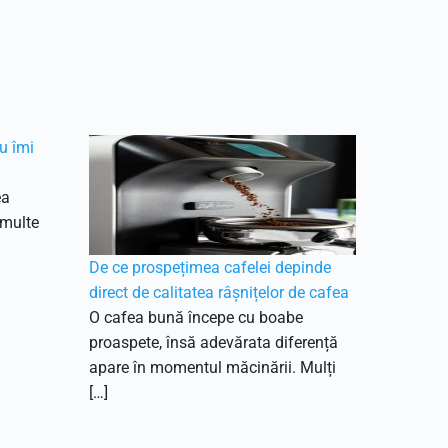
u îmi
ea
 multe
De ce prospețimea cafelei depinde
direct de calitatea râșnițelor de cafea
O cafea bună începe cu boabe
proaspete, însă adevărata diferență
apare în momentul măcinării. Mulți
[…]