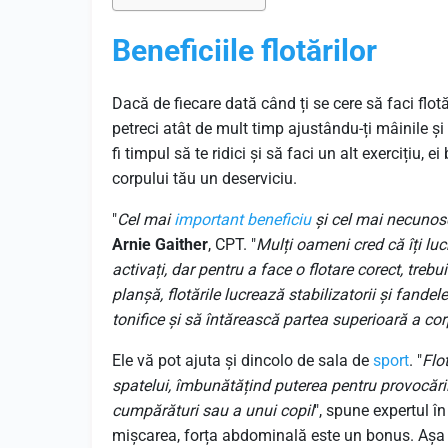
Beneficiile flotărilor
Dacă de fiecare dată când ți se cere să faci flot
petreci atât de mult timp ajustându-ți mâinile și
fi timpul să te ridici și să faci un alt exercițiu, e
corpului tău un deserviciu.
"
Cel mai
important
beneficiu
și cel mai necunoscu
Arnie Gaither
, CPT. "
Mulți oameni cred că îți lucr
activați, dar pentru a face o flotare corect, trebu
planșă, flotările lucrează stabilizatorii și fande
tonifice și să întărească partea superioară a cor
Ele vă pot ajuta și dincolo de sala de
sport
. "
Flo
spatelui, îmbunătățind puterea pentru provocările
cumpărături sau a unui copil
", spune expertul în
mișcarea, forța abdominală este un bonus. Așa că