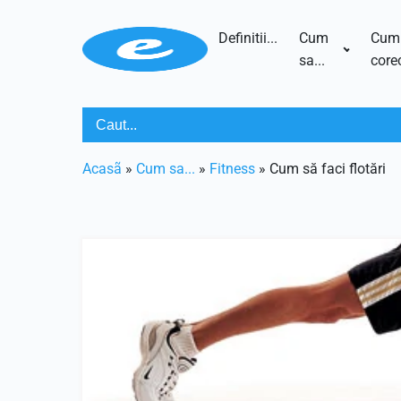
Definitii...
Cum
Cum
sa...
corec
Acasã
»
Cum sa...
»
Fitness
»
Cum să faci flotări