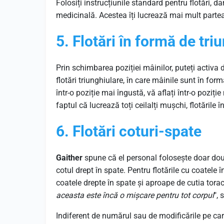
Folosiți instrucțiunile standard pentru flotări, 
medicinală. Acestea îți lucrează mai mult partea
5. Flotări
în
formă
de tri
Prin schimbarea poziției mâinilor, puteți activa d
flotări triunghiulare, în care mâinile sunt în for
într-o poziție mai îngustă, vă aflați într-o poziți
faptul că lucrează toți ceilalți mușchi, flotările î
6. Flotări coturi-spate
Gaither
spune că el personal folosește doar două 
cotul drept în spate. Pentru flotările cu coatele î
coatele drepte în spate și aproape de cutia tora
aceasta este încă o mișcare pentru tot corpul
", 
Indiferent de numărul sau de modificările pe care