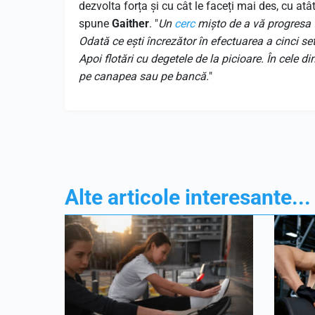
dezvolta forța și cu cât le faceți mai des, cu atât
spune
Gaither
. "
Un
cerc
mișto de a vă progresa f
Odată ce ești încrezător în efectuarea a cinci setu
Apoi flotări cu degetele de la picioare. În cele
pe canapea sau pe bancă.
"
Alte articole interesante...