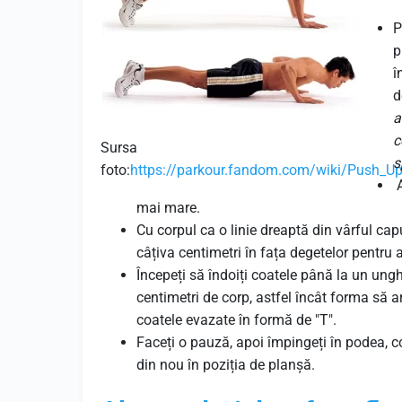
P
p
î
d
a
c
Sursa
s
foto:
https://parkour.fandom.com/wiki/Push_U
A
mai mare.
Cu corpul ca o linie dreaptă din vârful capu
câțiva centimetri în fața degetelor pentru a
Începeți să îndoiți coatele până la un ungh
centimetri de corp, astfel încât forma să a
coatele evazate în formă de "T".
Faceți o pauză, apoi împingeți în podea, c
din nou în poziția de planșă.