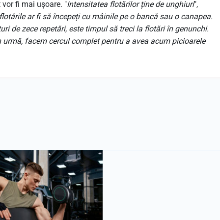
 vor fi mai ușoare. "
Intensitatea flotărilor ține de unghiuri
",
lotările ar fi să începeți cu mâinile pe o bancă sau o canapea.
ri de zece repetări, este timpul să treci la flotări în genunchi.
 din urmă, facem cercul complet pentru a avea acum picioarele