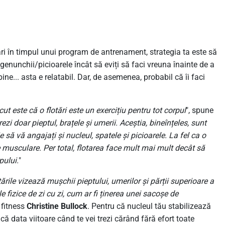
ări în timpul unui program de antrenament, strategia ta este să
 genunchii/picioarele încât să eviți să faci vreuna înainte de a
i bine... asta e relatabil. Dar, de asemenea, probabil că îi faci
t este că o flotări este un exercițiu pentru tot corpul
", spune
ezi doar pieptul, brațele și umerii. Aceștia, bineînțeles, sunt
ie să vă angajați și nucleul, spatele și picioarele. La fel ca o
le musculare. Per total, flotarea face mult mai mult decât să
pului.
"
tările vizează mușchii pieptului, umerilor și părții superioare a
 fizice de zi cu zi, cum ar fi ținerea unei sacoșe de
 fitness
Christine Bullock
. Pentru că nucleul tău stabilizează
 data viitoare când te vei trezi cărând fără efort toate