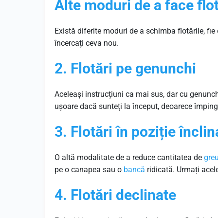
Alte moduri de a face flot
Există diferite moduri de a schimba flotările, fie 
încercați ceva nou.
2. Flotări
pe genunchi
Aceleași instrucțiuni ca mai sus, dar cu genunch
ușoare dacă sunteți la început, deoarece împinge
3. Flotări
în
poziție
înclin
O altă modalitate de a reduce cantitatea de
greu
pe o canapea sau o
bancă
ridicată. Urmați acele
4.
Flotări
declinate