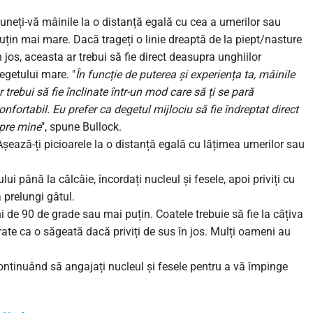
uneți-vă mâinile la o distanță egală cu cea a umerilor sau
uțin mai mare. Dacă trageți o linie dreaptă de la piept/nasture
n jos, aceasta ar trebui să fie direct deasupra unghiilor
egetului mare. "
În funcție de puterea și experiența ta, mâinile
r trebui să fie înclinate într-un mod care să ți se pară
onfortabil. Eu prefer ca degetul mijlociu să fie îndreptat direct
pre mine
", spune Bullock.
p
șează-ți picioarele la o distanță egală cu lățimea umerilor sau
lui până la călcâie, încordați nucleul și fesele, apoi priviți cu
 prelungi gâtul.
i de 90 de grade sau mai puțin. Coatele trebuie să fie la câțiva
rate ca o săgeată dacă priviți de sus în jos. Mulți oameni au
ontinuând să angajați nucleul și fesele pentru a vă împinge