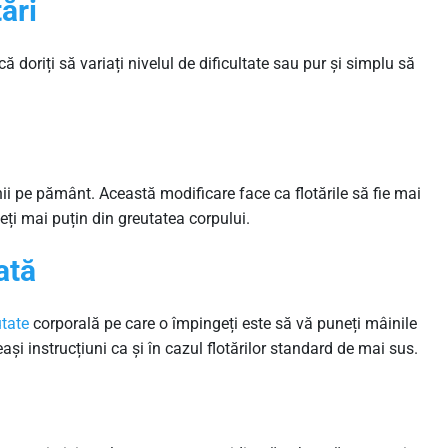
ări
că doriți să variați nivelul de dificultate sau pur și simplu să
ii pe pământ. Această modificare face ca flotările să fie mai
ți mai puțin din greutatea corpului.
ată
tate
corporală pe care o împingeți este să vă puneți mâinile
ași instrucțiuni ca și în cazul flotărilor standard de mai sus.