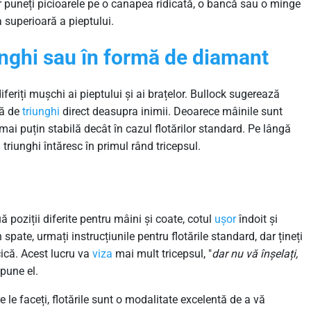
dar puneți picioarele pe o canapea ridicată, o bancă sau o minge
 superioară a pieptului.
unghi
sau
în
formă
de diamant
iferiți mușchi ai pieptului și ai brațelor. Bullock sugerează
mă de
triunghi
direct deasupra inimii. Deoarece mâinile sunt
e mai puțin stabilă decât în cazul flotărilor standard. Pe lângă
n triunghi întăresc în primul rând tricepsul.
poziții diferite pentru mâini și coate, cotul
ușor
îndoit și
n spate, urmați instrucțiunile pentru flotările standard, dar țineți
cică. Acest lucru va
viza
mai mult tricepsul, "
dar nu vă înșelați,
spune el.
 le faceți, flotările sunt o modalitate excelentă de a vă