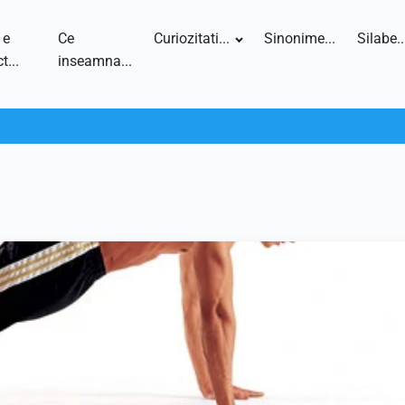
 e
Ce
Curiozitati...
Sinonime...
Silabe..
t...
inseamna...