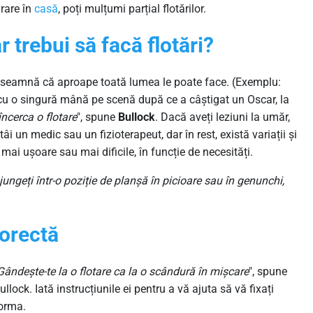
rare în
casă
, poți mulțumi parțial flotărilor.
r trebui să facă flotări?
e înseamnă că aproape toată lumea le poate face. (Exemplu:
 cu o singură mână pe scenă după ce a câștigat un Oscar, la
ncerca o flotare
", spune
Bullock
. Dacă aveți leziuni la umăr,
tâi un medic sau un fizioterapeut, dar în rest, există variații și
 mai ușoare sau mai dificile, în funcție de necesități.
jungeți într-o poziție de planșă în picioare sau în genunchi,
corectă
Gândește-te la o flotare ca la o scândură în mișcare
", spune
ullock. Iată instrucțiunile ei pentru a vă ajuta să vă fixați
orma.