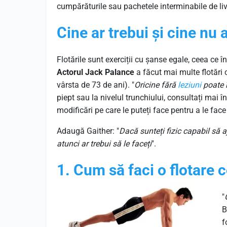
cumpărăturile sau pachetele interminabile de liv
Cine ar trebui și cine nu a
Flotările sunt exerciții cu șanse egale, ceea c
Actorul Jack Palance
a făcut mai multe flotări
vârsta de 73 de ani). "
Oricine fără
leziuni
poate î
piept sau la nivelul trunchiului, consultați mai în
modificări pe care le puteți face pentru a le face
Adaugă Gaither: "
Dacă sunteți fizic capabil să a
atunci ar trebui să le faceți
".
1. Cum să faci o flotare 
"
B
f