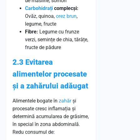
de măsline, somon
Carbohidrați
complecși:
Ovăz, quinoa,
orez brun
,
legume, fructe
Fibre:
Legume cu frunze
verzi, semințe de chia, tărâțe,
fructe de pădure
2.3 Evitarea
alimentelor procesate
și a zahărului adăugat
Alimentele bogate în
zahăr
și
procesate cresc inflamația și
determină acumularea de grăsime,
în special în zona abdominală.
Redu consumul de: