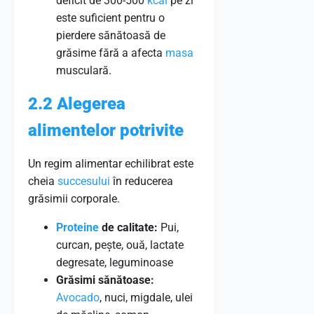
deficit de 300-500
kcal
pe zi
este suficient pentru o
pierdere sănătoasă de
grăsime fără a afecta
masa
musculară.
2.2 Alegerea
alimentelor potrivite
Un regim alimentar echilibrat este
cheia
succesului
în reducerea
grăsimii corporale.
Proteine
de calitate:
Pui,
curcan, pește, ouă, lactate
degresate, leguminoase
Grăsimi sănătoase:
Avocado
, nuci, migdale, ulei