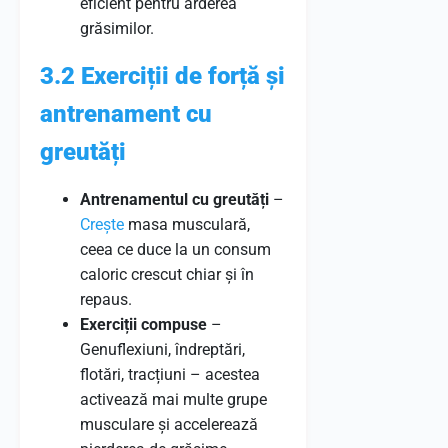
eficient pentru arderea
grăsimilor.
3.2 Exerciții de forță și
antrenament cu
greutăți
Antrenamentul cu greutăți
–
Crește
masa musculară,
ceea ce duce la un consum
caloric crescut chiar și în
repaus.
Exerciții compuse
–
Genuflexiuni, îndreptări,
flotări, tracțiuni – acestea
activează mai multe grupe
musculare și accelerează