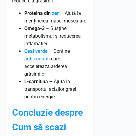
reducere a grăsimii:
Proteina din
zer
– Ajută la
menținerea masei musculare
Omega-3
– Susține
metabolismul și reducerea
inflamației
Ceai verde
– Conține
antioxidanți
care
accelerează arderea
grăsimilor
L-carnitină
– Ajută la
transportul acizilor grași
pentru energie
Concluzie despre
Cum să scazi