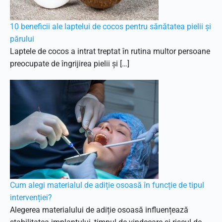
10 beneficii ale laptelui de cocos pentru sănătatea pielii și
părului
Laptele de cocos a intrat treptat în rutina multor persoane
preocupate de îngrijirea pielii și […]
Cum alegi materialul de adiție osoasă în funcție de tipul
intervenției?
Alegerea materialului de adiție osoasă influențează