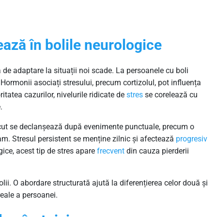
ază în bolile neurologice
de adaptare la situații noi scade. La persoanele cu boli
Hormonii asociați stresului, precum cortizolul, pot influența
ritatea cazurilor, nivelurile ridicate de
stres
se corelează cu
.
acut se declanșează după evenimente punctuale, precum o
. Stresul persistent se menține zilnic și afectează
progresiv
gice, acest tip de stres apare
frecvent
din cauza pierderii
lii. O abordare structurată ajută la diferențierea celor două și
 reale a persoanei.