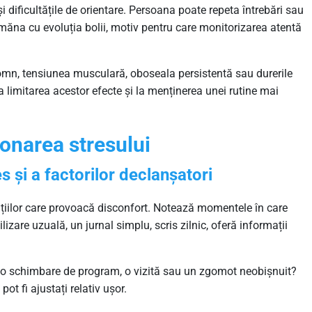
i dificultățile de orientare. Persoana poate repeta întrebări sau
ăna cu evoluția bolii, motiv pentru care monitorizarea atentă
somn, tensiunea musculară, oboseala persistentă sau durerile
la limitarea acestor efecte și la menținerea unei rutine mai
ionarea stresului
s și a factorilor declanșatori
țiilor care provoacă disconfort. Notează momentele în care
lizare uzuală, un jurnal simplu, scris zilnic, oferă informații
c o schimbare de program, o vizită sau un zgomot neobișnuit?
 pot fi ajustați relativ ușor.