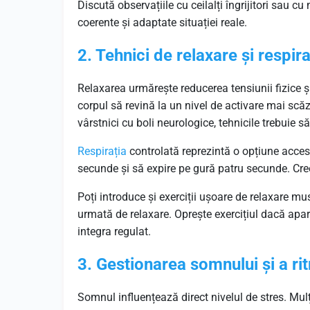
Discută observațiile cu ceilalți îngrijitori sau c
coerente și adaptate situației reale.
2. Tehnici de relaxare și respira
Relaxarea urmărește reducerea tensiunii fizice ș
corpul să revină la un nivel de activare mai sc
vârstnici cu boli neurologice, tehnicile trebuie 
Respirația
controlată reprezintă o opțiune accesi
secunde și să expire pe gură patru secunde. Creea
Poți introduce și exerciții ușoare de relaxare 
urmată de relaxare. Oprește exercițiul dacă apar
integra regulat.
3. Gestionarea somnului și a rit
Somnul influențează direct nivelul de stres. Mu