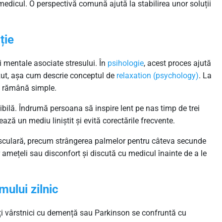
u medicul. O perspectivă comună ajută la stabilirea unor soluții
ție
i mentale asociate stresului. În
psihologie
, acest proces ajută
ăzut, așa cum descrie conceptul de
relaxation (psychology)
. La
să rămână simple.
bilă. Îndrumă persoana să inspire lent pe nas timp de trei
ză un mediu liniștit și evită corectările frecvente.
musculară, precum strângerea palmelor pentru câteva secunde
 amețeli sau disconfort și discută cu medicul înainte de a le
mului zilnic
lți vârstnici cu demență sau Parkinson se confruntă cu