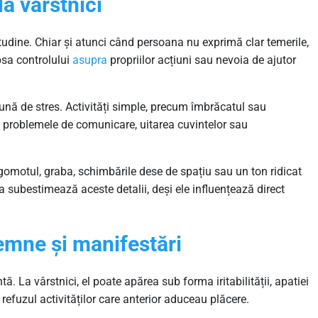
la vârstnici
tudine. Chiar și atunci când persoana nu exprimă clar temerile,
psa controlului
asupra
propriilor acțiuni sau nevoia de ajutor
nă de stres. Activități simple, precum îmbrăcatul sau
ă problemele de comunicare, uitarea cuvintelor sau
gomotul, graba, schimbările dese de spațiu sau un ton ridicat
ia subestimează aceste detalii, deși ele influențează direct
emne și manifestări
tă. La vârstnici, el poate apărea sub forma iritabilității, apatiei
refuzul activităților care anterior aduceau plăcere.