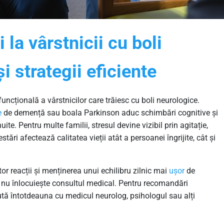
 la vârstnicii cu boli
i strategii eficiente
funcțională a vârstnicilor care trăiesc cu boli neurologice.
e
de demență sau boala Parkinson aduc schimbări cognitive și
nuite. Pentru multe familii, stresul devine vizibil prin agitație,
tări afectează calitatea vieții atât a persoanei îngrijite, cât și
r reacții și menținerea unui echilibru zilnic mai
ușor
de
și nu înlocuiește consultul medical. Pentru recomandări
ută întotdeauna cu medicul neurolog, psihologul sau alți