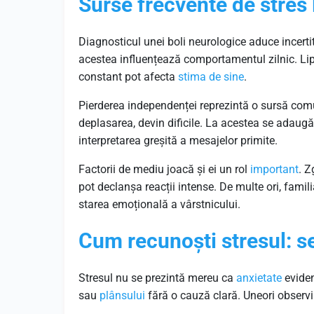
Surse frecvente de stres 
Diagnosticul unei boli neurologice aduce incerti
acestea influențează comportamentul zilnic. Li
constant pot afecta
stima de sine
.
Pierderea independenței reprezintă o sursă comu
deplasarea, devin dificile. La acestea se adaug
interpretarea greșită a mesajelor primite.
Factorii de mediu joacă și ei un rol
important
. Z
pot declanșa reacții intense. De multe ori, famil
starea emoțională a vârstnicului.
Cum recunoști stresul: s
Stresul nu se prezintă mereu ca
anxietate
eviden
sau
plânsului
fără o cauză clară. Uneori observi 