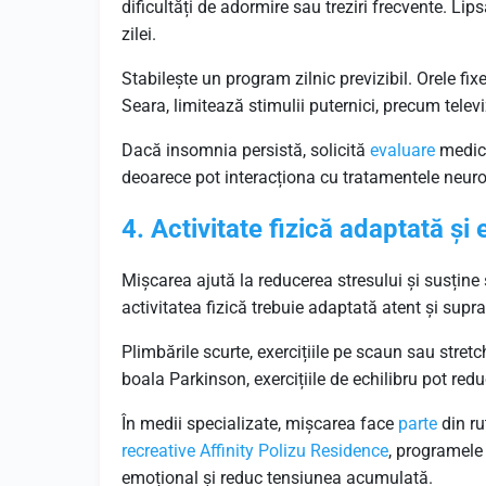
dificultăți de adormire sau treziri frecvente. Lip
zilei.
Stabilește un program zilnic previzibil. Orele fi
Seara, limitează stimulii puternici, precum telev
Dacă insomnia persistă, solicită
evaluare
medica
deoarece pot interacționa cu tratamentele neuro
4. Activitate fizică adaptată și 
Mișcarea ajută la reducerea stresului și susține 
activitatea fizică trebuie adaptată atent și su
Plimbările scurte, exercițiile pe scaun sau stret
boala Parkinson, exercițiile de echilibru pot redu
În medii specializate, mișcarea face
parte
din ru
recreative Affinity Polizu Residence
, programele 
emoțional și reduc tensiunea acumulată.