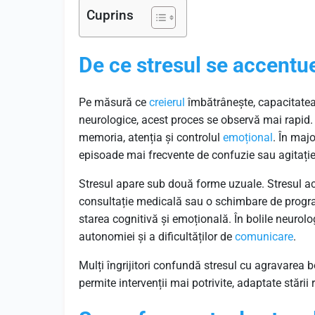
Cuprins
De ce stresul se accentue
Pe măsură ce
creierul
îmbătrânește, capacitatea 
neurologice, acest proces se observă mai rapid. 
memoria, atenția și controlul
emoțional
. În majo
episoade mai frecvente de confuzie sau agitație
Stresul apare sub două forme uzuale. Stresul 
consultație medicală sau o schimbare de program
starea cognitivă și emoțională. În bolile neurolo
autonomiei și a dificultăților de
comunicare
.
Mulți îngrijitori confundă stresul cu agravarea bo
permite intervenții mai potrivite, adaptate stării