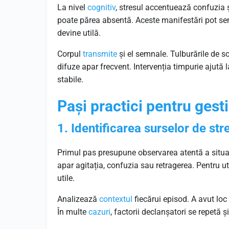
La nivel
cognitiv
, stresul accentuează confuzia ș
poate părea absentă. Aceste manifestări pot sem
devine utilă.
Corpul
transmite
și el semnale. Tulburările de 
difuze apar frecvent. Intervenția timpurie ajută 
stabile.
Pași practici pentru gest
1. Identificarea surselor de stre
Primul pas presupune observarea atentă a situa
apar agitația, confuzia sau retragerea. Pentru uti
utile.
Analizează
contextul
fiecărui episod. A avut lo
În multe
cazuri
, factorii declanșatori se repetă și