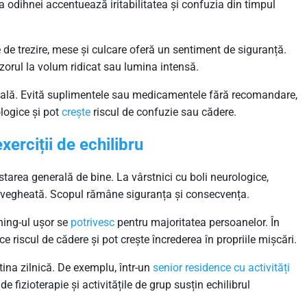
sa odihnei accentuează iritabilitatea și confuzia din timpul
xe de trezire, mese și culcare oferă un sentiment de siguranță.
izorul la volum ridicat sau lumina intensă.
lă. Evită suplimentele sau medicamentele fără recomandare,
logice și pot
crește
riscul de confuzie sau cădere.
exerciții de echilibru
starea generală de bine. La vârstnici cu boli neurologice,
pravegheată. Scopul rămâne siguranța și consecvența.
ching-ul ușor se
potrivesc
pentru majoritatea persoanelor. În
ce riscul de cădere și pot crește încrederea în propriile mișcări.
tina zilnică. De exemplu, într-un
senior residence cu activități
de fizioterapie și activitățile de grup susțin echilibrul