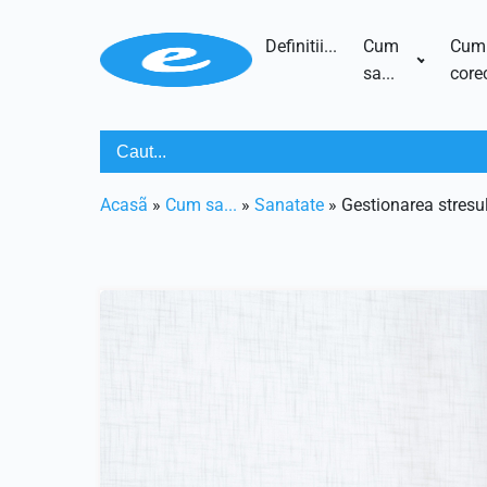
Definitii...
Cum
Cum
sa...
corec
Acasã
»
Cum sa...
»
Sanatate
»
Gestionarea stresulu