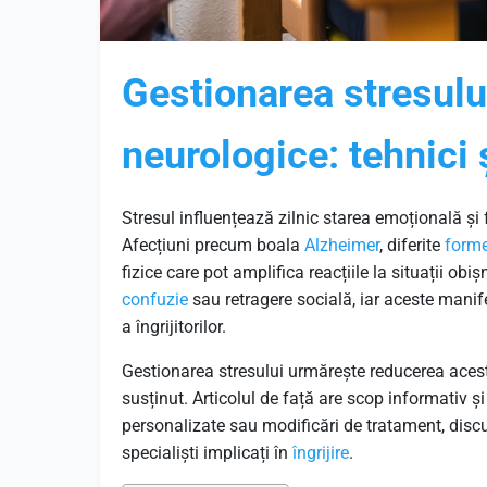
Gestionarea stresului
neurologice: tehnici ș
Stresul influențează zilnic starea emoțională și 
Afecțiuni precum boala
Alzheimer
, diferite
form
fizice care pot amplifica reacțiile la situații obiș
confuzie
sau retragere socială, iar aceste manifes
a îngrijitorilor.
Gestionarea stresului urmărește reducerea acesto
susținut. Articolul de față are scop informativ 
personalizate sau modificări de tratament, disc
specialiști implicați în
îngrijire
.