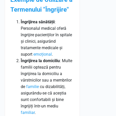
Termenului "Îngrijire"
Îngrijirea sănătății
:
Personalul medical oferă
îngrijire pacienților în spitale
și clinici, asigurând
tratamente medicale și
suport
emoțional
.
Îngrijirea la domiciliu
: Multe
familii optează pentru
îngrijirea la domiciliu a
vârstnicilor sau a membrilor
de
familie
cu dizabilități,
asigurându-se că aceștia
sunt confortabili și bine
îngrijiți într-un mediu
familiar
.