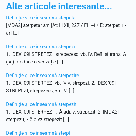
Alte articole interesante...
Definiție și ce înseamnă sterpetar
[MDA2] sterpetar sm [At: H XII, 227 / Pl: ~i / E: sterpet + -
ar] […]
Definiție și ce înseamnă sterpezi
1. [DEX '09] STREPEZI, strepezesc, vb. IV. Refl. și tranz. A
(se) produce o senzație […]
Definiție și ce înseamnă sterpezire
1. [DEX '09] STERPEZI vb. IV v. strepezi. 2. [DEX '09]
STREPEZI, strepezesc, vb. IV. […]
Definiție și ce înseamnă sterpezit
1. [DEX '09] STERPEZIT, -Ă adj. v. strepezit. 2. [MDA2]
sterpezit, ~ă a vz strepezit […]
Definiție și ce înseamnă sterpi