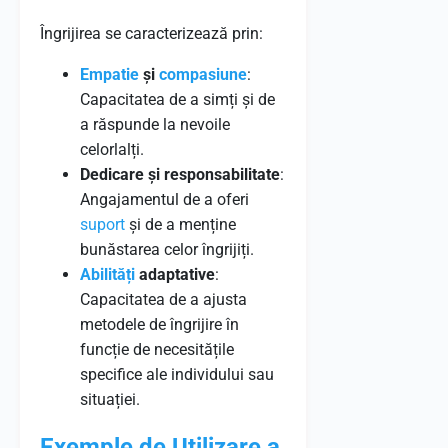
Îngrijirea se caracterizează prin:
Empatie
și
compasiune
:
Capacitatea de a simți și de
a răspunde la nevoile
celorlalți.
Dedicare și responsabilitate
:
Angajamentul de a oferi
suport
și de a menține
bunăstarea celor îngrijiți.
Abilități
adaptative
:
Capacitatea de a ajusta
metodele de îngrijire în
funcție de necesitățile
specifice ale individului sau
situației.
Exemple de Utilizare a