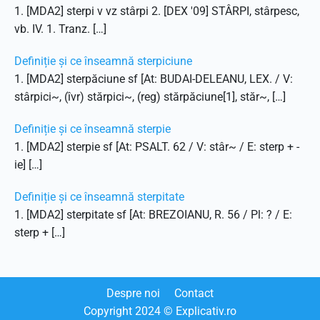
1. [MDA2] sterpi v vz stârpi 2. [DEX '09] STÂRPI, stârpesc,
vb. IV. 1. Tranz. […]
Definiție și ce înseamnă sterpiciune
1. [MDA2] sterpăciune sf [At: BUDAI-DELEANU, LEX. / V:
stârpici~, (îvr) stărpici~, (reg) stărpăciune[1], stăr~, […]
Definiție și ce înseamnă sterpie
1. [MDA2] sterpie sf [At: PSALT. 62 / V: stâr~ / E: sterp + -
ie] […]
Definiție și ce înseamnă sterpitate
1. [MDA2] sterpitate sf [At: BREZOIANU, R. 56 / Pl: ? / E:
sterp + […]
Despre noi
Contact
Copyright
2024
© Explicativ.ro