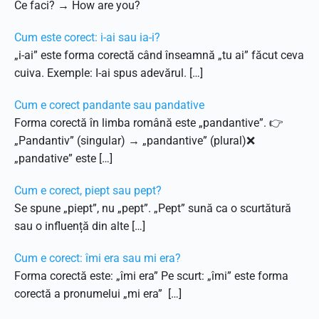
Ce faci? → How are you?
Cum este corect: i-ai sau ia-i?
„i-ai” este forma corectă când înseamnă „tu ai” făcut ceva
cuiva. Exemple: I-ai spus adevărul. […]
Cum e corect pandante sau pandative
Forma corectă în limba română este „pandantive”. 👉
„Pandantiv” (singular) → „pandantive” (plural)❌
„pandative” este […]
Cum e corect, piept sau pept?
Se spune „piept”, nu „pept”. „Pept” sună ca o scurtătură
sau o influență din alte […]
Cum e corect: îmi era sau mi era?
Forma corectă este: „îmi era” Pe scurt: „îmi” este forma
corectă a pronumelui „mi era” […]