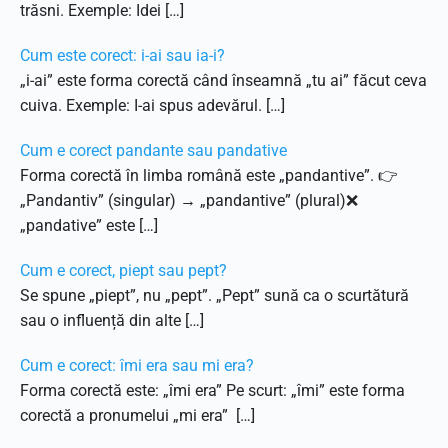
trăsni. Exemple: Idei […]
Cum este corect: i-ai sau ia-i?
„i-ai” este forma corectă când înseamnă „tu ai” făcut ceva
cuiva. Exemple: I-ai spus adevărul. […]
Cum e corect pandante sau pandative
Forma corectă în limba română este „pandantive”. 👉
„Pandantiv” (singular) → „pandantive” (plural)❌
„pandative” este […]
Cum e corect, piept sau pept?
Se spune „piept”, nu „pept”. „Pept” sună ca o scurtătură
sau o influență din alte […]
Cum e corect: îmi era sau mi era?
Forma corectă este: „îmi era” Pe scurt: „îmi” este forma
corectă a pronumelui „mi era” […]