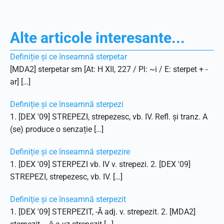
Alte articole interesante...
Definiție și ce înseamnă sterpetar
[MDA2] sterpetar sm [At: H XII, 227 / Pl: ~i / E: sterpet + -
ar] […]
Definiție și ce înseamnă sterpezi
1. [DEX '09] STREPEZI, strepezesc, vb. IV. Refl. și tranz. A
(se) produce o senzație […]
Definiție și ce înseamnă sterpezire
1. [DEX '09] STERPEZI vb. IV v. strepezi. 2. [DEX '09]
STREPEZI, strepezesc, vb. IV. […]
Definiție și ce înseamnă sterpezit
1. [DEX '09] STERPEZIT, -Ă adj. v. strepezit. 2. [MDA2]