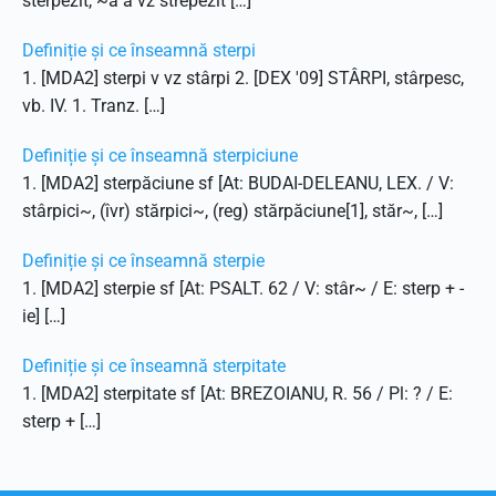
sterpezit, ~ă a vz strepezit […]
Definiție și ce înseamnă sterpi
1. [MDA2] sterpi v vz stârpi 2. [DEX '09] STÂRPI, stârpesc,
vb. IV. 1. Tranz. […]
Definiție și ce înseamnă sterpiciune
1. [MDA2] sterpăciune sf [At: BUDAI-DELEANU, LEX. / V:
stârpici~, (îvr) stărpici~, (reg) stărpăciune[1], stăr~, […]
Definiție și ce înseamnă sterpie
1. [MDA2] sterpie sf [At: PSALT. 62 / V: stâr~ / E: sterp + -
ie] […]
Definiție și ce înseamnă sterpitate
1. [MDA2] sterpitate sf [At: BREZOIANU, R. 56 / Pl: ? / E:
sterp + […]