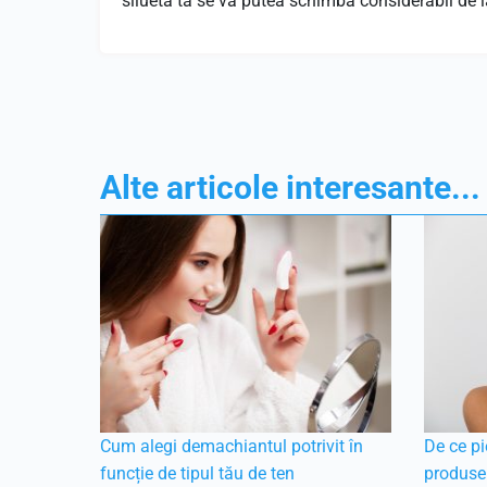
silueta ta se va putea schimba considerabil de l
Alte articole interesante...
Cum alegi demachiantul potrivit în
De ce pi
funcție de tipul tău de ten
produse 