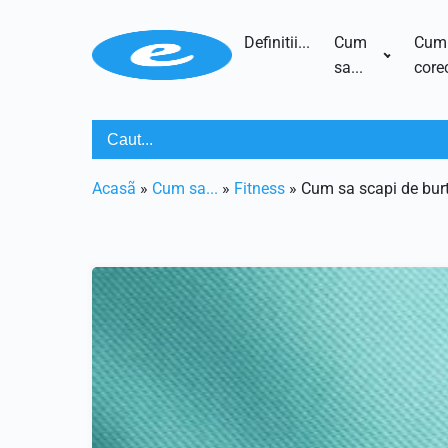
Definitii...
Cum
Cum
sa...
corec
Acasã
»
Cum sa...
»
Fitness
»
Cum sa scapi de bur