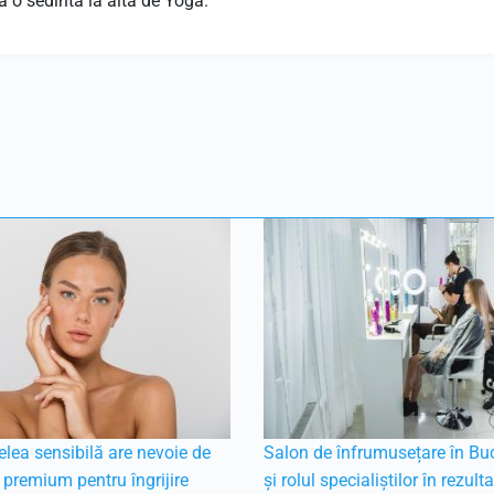
a o sedinta la alta de Yoga.
elea sensibilă are nevoie de
Salon de înfrumusețare în Buc
premium pentru îngrijire
și rolul specialiștilor în rezult