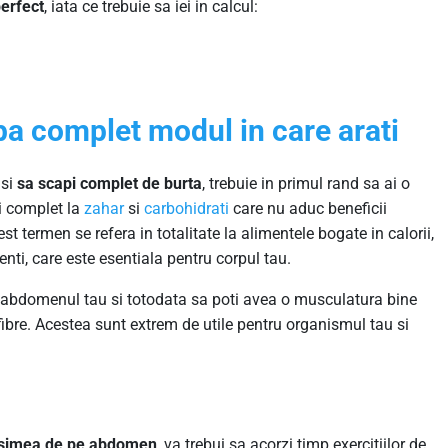
erfect
, iata ce trebuie sa iei in calcul:
a complet modul in care arati
si
sa scapi complet de burta
, trebuie in primul rand sa ai o
i complet la
zahar
si
carbohidrati
care nu aduc beneficii
st termen se refera in totalitate la alimentele bogate in calorii,
nti, care este esentiala pentru corpul tau.
 abdomenul tau si totodata sa poti avea o musculatura bine
fibre. Acestea sunt extrem de utile pentru organismul tau si
asimea de pe abdomen
, va trebui sa acorzi timp exercitiilor de