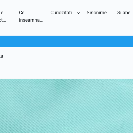
 e
Ce
Curiozitati...
Sinonime...
Silabe..
t...
inseamna...
ta