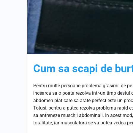
Cum sa scapi de bur
Pentru multe persoane problema grasimii de pe 
incearca sa o poata rezolva intr-un timp destul d
abdomen plat care sa arate perfect este un proces
Totusi, pentru a putea rezolva problema rapid e
sa antreneze muschii abdominali. In acest mod, 
totalitate, iar musculatura se va putea vedea per