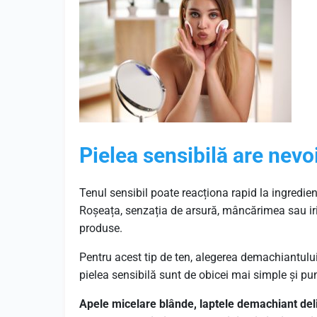
Pielea sensibilă are nevo
Tenul sensibil poate reacționa rapid la ingredi
Roșeața, senzația de arsură, mâncărimea sau iri
produse.
Pentru acest tip de ten, alegerea demachiantului
pielea sensibilă sunt de obicei mai simple și pun
Apele micelare blânde, laptele demachiant del