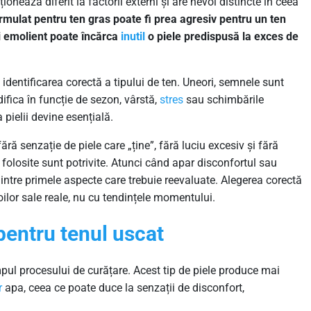
ionează diferit la factorii externi și are nevoi distincte în ceea
mulat pentru ten gras poate fi prea agresiv pentru un ten
i emolient poate încărca
inutil
o piele predispusă la exces de
identificarea corectă a tipului de ten. Uneori, semnele sunt
odifica în funcție de sezon, vârstă,
stres
sau schimbările
pielii devine esențială.
ră senzație de piele care „ține”, fără luciu excesiv și fără
folosite sunt potrivite. Atunci când apar disconfortul sau
dintre primele aspecte care trebuie reevaluate. Alegerea corectă
oilor sale reale, nu cu tendințele momentului.
pentru tenul uscat
mpul procesului de curățare. Acest tip de piele produce mai
r
apa, ceea ce poate duce la senzații de disconfort,