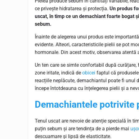
Pielea produce sebum în cantități variabile, reacț
ce privește hidratarea și protecția.
Un produs for
uscat, în timp ce un demachiant foarte bogat ș
sebum.
Înainte de alegerea unui produs este importantă 
evidente. Alteori, caracteristicile pielii se pot m
hormonale. Din acest motiv, observarea atentă a 
Un ten care se simte confortabil după curățare, fă
zone iritate, indică de
obicei
faptul că produsele 
reacțiile neplăcute, demachiantul poate fi unul 
începe întotdeauna cu înțelegerea pielii și a nev
Demachiantele potrivite 
Tenul uscat are nevoie de atenție specială în ti
puțin sebum și are tendința de a pierde mai
ușo
descuamare și lipsă de elasticitate.