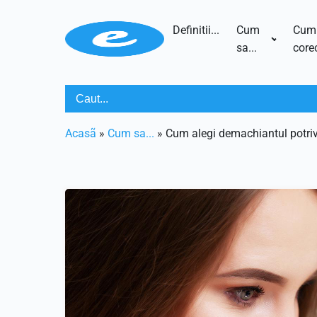
Definitii...
Cum
Cum
sa...
corec
Acasã
»
Cum sa...
»
Cum alegi demachiantul potrivit