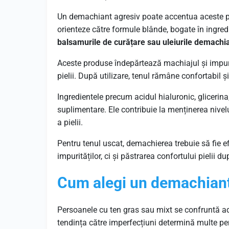
Un demachiant agresiv poate accentua aceste pr
orienteze către formule blânde, bogate în ingred
balsamurile de curățare sau uleiurile demachian
Aceste produse îndepărtează machiajul și impurit
pielii. După utilizare, tenul rămâne confortabil 
Ingredientele precum acidul hialuronic, glicerina
suplimentare. Ele contribuie la menținerea nivelu
a pielii.
Pentru tenul uscat, demachierea trebuie să fie e
impurităților, ci și păstrarea confortului pielii du
Cum alegi un demachiant 
Persoanele cu ten gras sau mixt se confruntă ade
tendința către imperfecțiuni determină multe pe