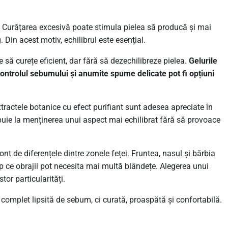
 Curățarea excesivă poate stimula pielea să producă și mai
in acest motiv, echilibrul este esențial.
 să curețe eficient, dar fără să dezechilibreze pielea.
Gelurile
ontrolul sebumului și anumite spume delicate pot fi opțiuni
tractele botanice cu efect purifiant sunt adesea apreciate în
ibuie la menținerea unui aspect mai echilibrat fără să provoace
ont de diferențele dintre zonele feței. Fruntea, nasul și bărbia
p ce obrajii pot necesita mai multă blândețe. Alegerea unui
tor particularități.
 complet lipsită de sebum, ci curată, proaspătă și confortabilă.