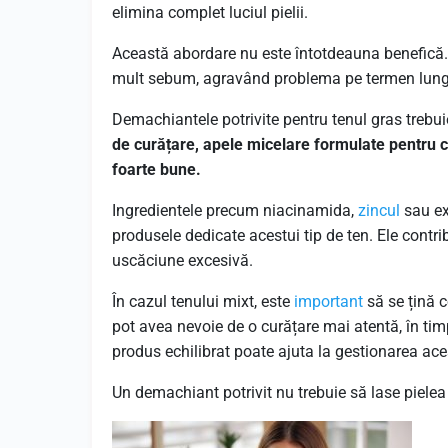
elimina complet luciul pielii.
Această abordare nu este întotdeauna benefică.
mult sebum, agravând problema pe termen lung. D
Demachiantele potrivite pentru tenul gras trebuie
de curățare, apele micelare formulate pentru c
foarte bune.
Ingredientele precum niacinamida,
zincul
sau ex
produsele dedicate acestui tip de ten. Ele contr
uscăciune excesivă.
În cazul tenului mixt, este
important
să se țină c
pot avea nevoie de o curățare mai atentă, în tim
produs echilibrat poate ajuta la gestionarea aces
Un demachiant potrivit nu trebuie să lase pielea