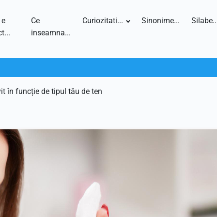
 e
Ce
Curiozitati...
Sinonime...
Silabe..
t...
inseamna...
 în funcție de tipul tău de ten