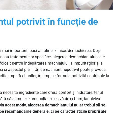
ul potrivit în funcție de
cei mai importanți pași ai rutinei zilnice: demachierea. Deși
or sau tratamentelor specifice, alegerea demachiantului este
 folosit pentru îndepărtarea machiajului, a impurităților și a
a și aspectul pielii. Un demachiant nepotrivit poate provoca
riția imperfecțiunilor, în timp ce formula potrivită contribuie la
tă necesită ingrediente care oferă confort și hidratare, tenul
fără să stimuleze producția excesivă de sebum, iar pielea
Din acest motiv, alegerea demachiantului nu ar trebui să se
e recomandările generale, ci pe caracteristicile proprii ale