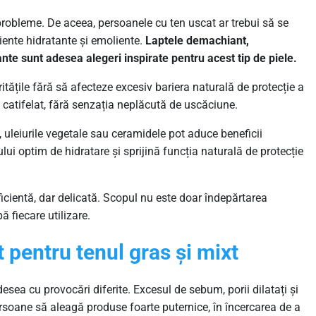
obleme. De aceea, persoanele cu ten uscat ar trebui să se
iente hidratante și emoliente.
Laptele demachiant,
te sunt adesea alegeri inspirate pentru acest tip de piele.
ățile fără să afecteze excesiv bariera naturală de protecție a
și catifelat, fără senzația neplăcută de uscăciune.
, uleiurile vegetale sau ceramidele pot aduce beneficii
lui optim de hidratare și sprijină funcția naturală de protecție
ficientă, dar delicată. Scopul nu este doar îndepărtarea
pă fiecare utilizare.
pentru tenul gras și mixt
sea cu provocări diferite. Excesul de sebum, porii dilatați și
rsoane să aleagă produse foarte puternice, în încercarea de a