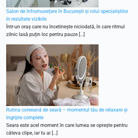
Salon de înfrumusețare în București și rolul specialiștilor
în rezultate vizibile
Într-un oraș care nu încetinește niciodată, în care ritmul
zilnic lasă puțin loc pentru pauze […]
Rutina coreeană de seară – momentul tău de relaxare și
îngrijire complete
Seara este acel moment în care lumea se oprește pentru
câteva clipe, iar tu ai […]